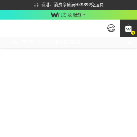
首次APP下单买满$450 输入 NEWAPP 即减$50
立即成为易赏钱会员尽享独家优惠
香港．消费净值满HK$399免运费
门店 及 服务
0
免运费门市取货，满$250 合作自取點自取免运费，净额消费满$399，免费送货上门！