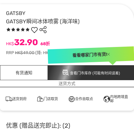
GATSBY
GATSBY瞬间冰体喷雾 (海洋味)
32.90
HK$
68折
RRP
HK$49.00
(降: HK$16.10)
看看哪家门市有货!
有货通知
查看门市库存 (可能有时间误差)
送货方式
内地跨境直
送货到府
门店取货
合作自取点
邮
优惠 (赠品送完即止): (2)