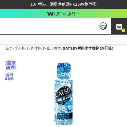
首次APP下单买满$450 输入 NEWAPP 即减$50
立即成为易赏钱会员尽享独家优惠
香港．消费净值满HK$399免运费
门店 及 服务
0
免运费门市取货，满$250 合作自取點自取免运费，净额消费满$399，免费送货上门！
首页
/
个人护理
/
身体护理
/
止汗香体
/
GATSBY瞬间冰体喷雾 (海洋味)