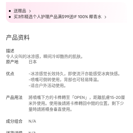
送赠品
买3件精选个人护理产品满$99送IF 100% 椰青水
产品资料
描述
令人尖叫的冰凉感，瞬间冷却酷热的肌肤。
原产地
日本
优点
-冰凉感觉长效持久，即使流汗亦能感受冰爽快感。
-喷嘴可倒转使用，背部也可轻易降温。
-适合户外活动使用。
产品用法
將噴嘴下方的卡榫轉至「OPEN」，距離肌膚15-20厘
米外使用。使用後請將卡榫轉回中間的位置。剩下少
量時請將樽身垂直使用。
成分组合
N/A