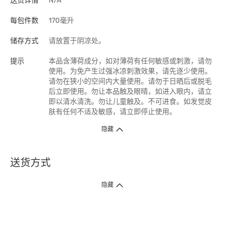
送货详情
N/A
每包件数
170毫升
储存方式
请放置于阴凉处。
提示
本品含薄荷成分，如对薄荷有任何敏感或刺激，请勿
使用。为免产生过强冰凉刺激效果，请先逐少使用。
请勿在狭小的空间内大量使用。请勿于日晒后或脱毛
后立即使用。勿让本品触及眼晴，如进入眼内，请立
即以清水清洗。勿让儿童触及。不可进食。如发觉皮
肤有任何不适及敏感，请立即停止使用。
隐藏
送货方式
1. 送货到府（受卫生署条例规管产品除外 ）
隐藏
订单总额淨值满$399免运费（商户直送产品除外），选取「特快送」并于早
上9点至下午7点下单，最快30分钟内送到​。
2. 门店取货（商户直送产品除外）
超过160间门市满$50免费店取，选取「特快门店取货」最快30分钟可取货。