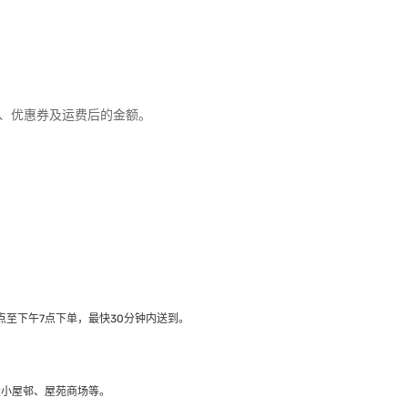
优惠、优惠券及运费后的金额。
至下午7点下单，最快30分钟内送到​。
大小屋邨、屋苑商场等。