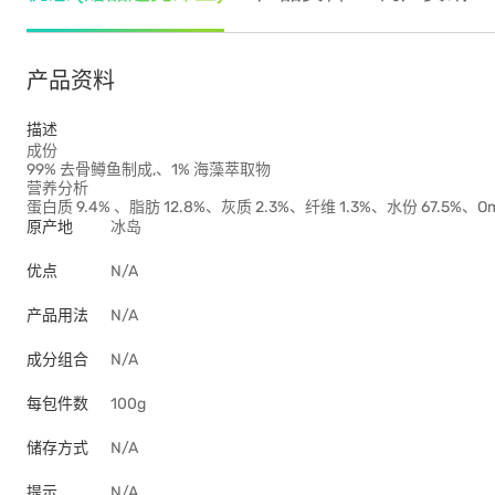
产品资料
描述
成份
99% 去骨鳟鱼制成,、1% 海藻萃取物
营养分析
蛋白质 9.4% 、脂肪 12.8%、灰质 2.3%、纤维 1.3%、水份 67.5%、Ome
原产地
冰岛
优点
N/A
产品用法
N/A
成分组合
N/A
每包件数
100g
储存方式
N/A
提示
N/A