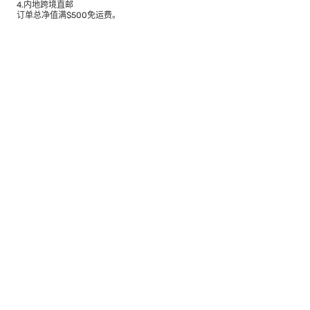
4.内地跨境直邮
订单总净值满$500免运费。