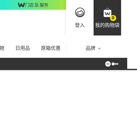
门店 及 服务
0
登入
我的购物袋
物
日用品
原箱优惠
品牌