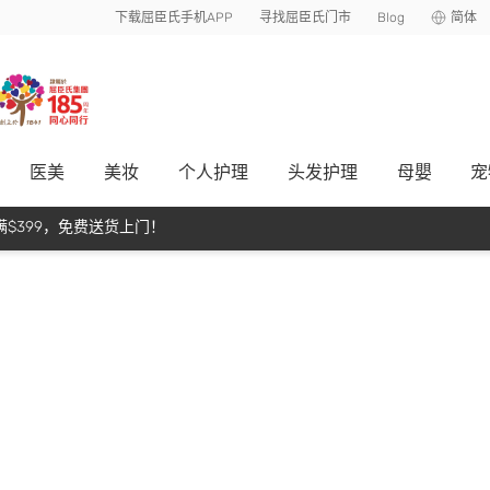
下载屈臣氏手机APP
寻找屈臣氏门市
Blog
简体
医美
美妆
个人护理
头发护理
母嬰
宠
$399，免费送货上门！