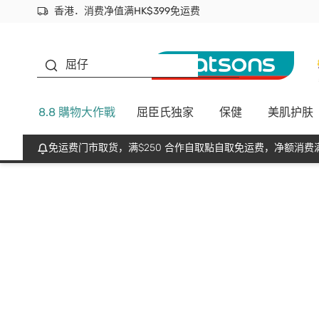
香港．消费净值满HK$399免运费
立即成为易赏钱会员尽享独家优惠
首次APP下单买满$450 输入 NEWAPP 即减$50
生蠔BB
屈仔
8.8 購物大作戰
屈臣氏独家
保健
美肌护肤
免运费门市取货，满$250 合作自取點自取免运费，净额消费满