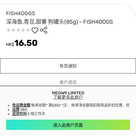
FISH4DOGS
深海鱼,青豆,甜薯 狗罐头(85g) - FISH4DOGS
16.50
HK$
有货通知
商户资讯
MEOW9 LIMITED
了解更多此商户
免运费金额
帐单总额* 满$350 *注： 帐单净总额指扣除商品折扣优惠、优
运费
$80
送货时间
5 個工作天
进入此商户页面