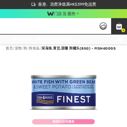
首次APP下单买满$450 输入 NEWAPP 即减$50
立即成为易赏钱会员尽享独家优惠
香港．消费净值满HK$399免运费
门店 及 服务
0
免运费门市取货，满$250 合作自取點自取免运费，净额消费满$399，免费送货上门！
首页
/
宠物
/
狗
/
狗食品
/
深海鱼,青豆,甜薯 狗罐头(85G) - FISH4DOGS