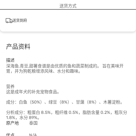
送货方式
送货到府
产品资料
描述
深海鱼,青豆,甜薯食谱是由优质的鱼和蔬菜制成的。 旨在美味开
胃，并为狗乾粮增添风味、水分和趣味。
营养
这是成年犬的补充宠物食品。
成分：白鱼（50%）、绿豆（8%）、甘藷（8%）、木薯淀粉。
分析成分：粗蛋白 8.5%，粗纤维 0.5%，脂肪含量 0.2%，粗灰分
1.8%，水分 89%。
原产地
泰国
优点
N/A