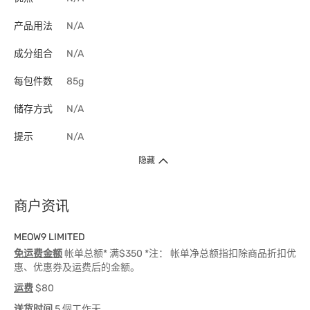
产品用法
N/A
成分组合
N/A
每包件数
85g
储存方式
N/A
提示
N/A
隐藏
商户资讯
MEOW9 LIMITED
免运费金额
帐单总额* 满$350 *注： 帐单净总额指扣除商品折扣优
惠、优惠券及运费后的金额。
运费
$80
送货时间
5 個工作天