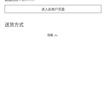
进入此商户页面
送货方式
1. 送货到府（受卫生署条例规管产品除外 ）
隐藏
订单总额淨值满$399免运费（商户直送产品除外），选取「特快送」并于早
上9点至下午7点下单，最快30分钟内送到​。
2. 门店取货（商户直送产品除外）
超过160间门市满$50免费店取，选取「特快门店取货」最快30分钟可取货。
3. 顺丰智能柜（受卫生署条例规管或商户直送产品除外）
买满$250免费顺丰智能柜自提点自取，服务范围包括香港岛、九龙、新界、
各大小屋邨、屋苑商场等。
4.内地跨境直邮
订单总净值满$500免运费。