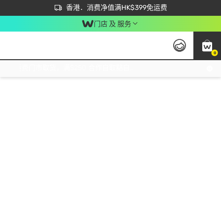
首次APP下单买满$450 输入 NEWAPP 即减$50
立即成为易赏钱会员尽享独家优惠
香港．消费净值满HK$399免运费
门店 及 服务
0
免运费门市取货，满$250 合作自取點自取免运费，净额消费满$399，免费送货上门！