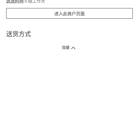
送货时间
5 個工作天
进入此商户页面
送货方式
1. 送货到府（受卫生署条例规管产品除外 ）
隐藏
订单总额淨值满$399免运费（商户直送产品除外），选取「特快送」并于早
上9点至下午7点下单，最快30分钟内送到​。
2. 门店取货（商户直送产品除外）
超过160间门市满$50免费店取，选取「特快门店取货」最快30分钟可取货。
3. 顺丰智能柜（受卫生署条例规管或商户直送产品除外）
买满$250免费顺丰智能柜自提点自取，服务范围包括香港岛、九龙、新界、
各大小屋邨、屋苑商场等。
4.内地跨境直邮
订单总净值满$500免运费。