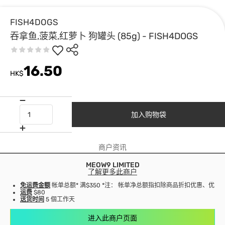
FISH4DOGS
吞拿鱼,菠菜,红萝卜 狗罐头 (85g) - FISH4DOGS
16.50
HK$
加入购物袋
商户资讯
MEOW9 LIMITED
了解更多此商户
免运费金额
帐单总额* 满$350 *注： 帐单净总额指扣除商品折扣优惠、优
运费
$80
送货时间
5 個工作天
进入此商户页面