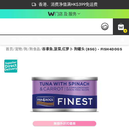
首次APP下单买满$450 输入 NEWAPP 即减$50
立即成为易赏钱会员尽享独家优惠
香港．消费净值满HK$399免运费
门店 及 服务
0
免运费门市取货，满$250 合作自取點自取免运费，净额消费满$399，免费送货上门！
首页
/
宠物
/
狗
/
狗食品
/
吞拿鱼,菠菜,红萝卜 狗罐头 (85G) - FISH4DOGS