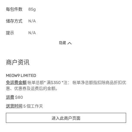
每包件数
85g
储存方式
N/A
提示
N/A
隐藏
商户资讯
MEOW9 LIMITED
免运费金额
帐单总额* 满$350 *注： 帐单净总额指扣除商品折扣优
惠、优惠券及运费后的金额。
运费
$80
送货时间
5 個工作天
进入此商户页面