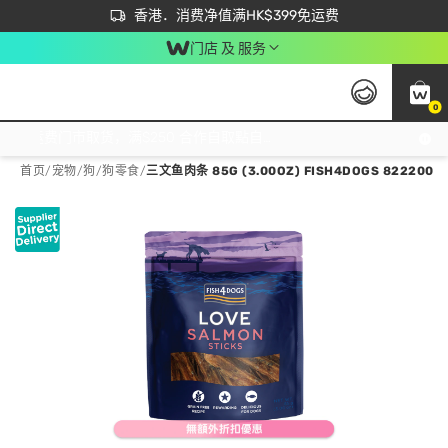
首次APP下单买满$450 输入 NEWAPP 即减$50
立即成为易赏钱会员尽享独家优惠
香港．消费净值满HK$399免运费
门店 及 服务
0
免运费门市取货，满$250 合作自取點自取免运费，净额消费满$399，免费送货上门！
首页
/
宠物
/
狗
/
狗零食
/
三文鱼肉条 85G (3.00OZ) FISH4DOGS 822200