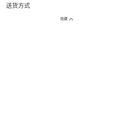
送货方式
1. 送货到府（受卫生署条例规管产品除外 ）
隐藏
订单总额淨值满$399免运费（商户直送产品除外），选取「特快送」并于早
上9点至下午7点下单，最快30分钟内送到​。
2. 门店取货（商户直送产品除外）
超过160间门市满$50免费店取，选取「特快门店取货」最快30分钟可取货。
3. 顺丰智能柜（受卫生署条例规管或商户直送产品除外）
买满$250免费顺丰智能柜自提点自取，服务范围包括香港岛、九龙、新界、
各大小屋邨、屋苑商场等。
4.内地跨境直邮
订单总净值满$500免运费。