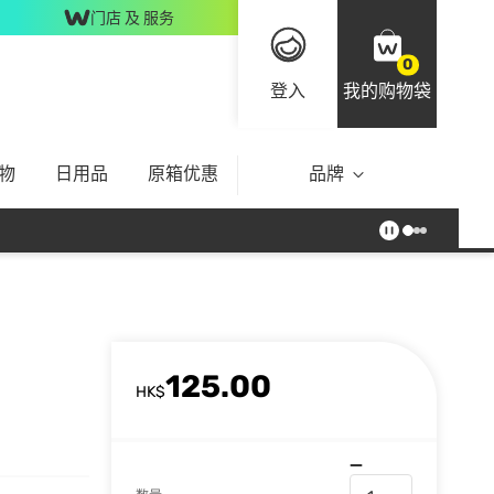
门店 及 服务
0
登入
我的购物袋
物
日用品
原箱优惠
品牌
125.00
HK$