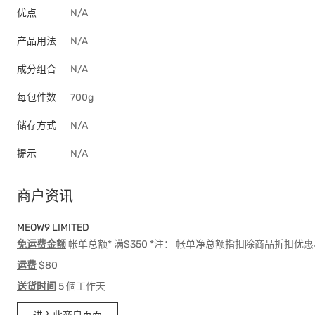
优点
N/A
产品用法
N/A
成分组合
N/A
每包件数
700g
储存方式
N/A
提示
N/A
商户资讯
MEOW9 LIMITED
免运费金额
帐单总额* 满$350 *注： 帐单净总额指扣除商品折扣
运费
$80
送货时间
5 個工作天