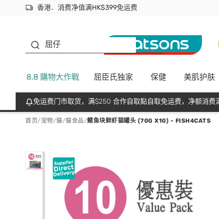
香港．消费净值满HK$399免运费
立即成为易赏钱会员尽享独家优惠
首次APP下单买满$450 输入 NEWAPP 即减$50
生蠔BB
屈仔
8.8 購物大作戰
屈臣氏独家
保健
美肌护肤
免运费门市取货，满$250 合作自取點自取免运费，净额消费满
首页
/
宠物
/
貓
/
貓食品
/
鲭鱼块鲜虾猫罐头 (70G X10) - FISH4CATS