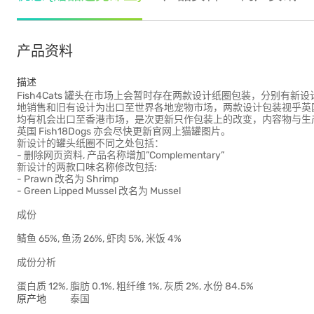
产品资料
描述
Fish4Cats 罐头在市场上会暂时存在两款设计纸圈包装，分别有新
地销售和旧有设计为出口至世界各地宠物市场，两款设计包装视乎英
均有机会出口至香港市场，是次更新只作包装上的改变，内容物与生
英国 Fish18Dogs 亦会尽快更新官网上猫罐图片。
新设计的罐头纸圈不同之处包括：
- 删除网页资料, 产品名称增加”Complementary”
新设计的两款口味名称修改包括:
- Prawn 改名为 Shrimp
- Green Lipped Mussel 改名为 Mussel
成份
鲭鱼 65%, 鱼汤 26%, 虾肉 5%, 米饭 4%
成份分析
蛋白质 12%, 脂肪 0.1%, 粗纤维 1%, 灰质 2%, 水份 84.5%
原产地
泰国