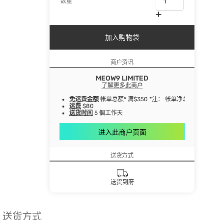
数量
加入购物袋
商户资讯
MEOW9 LIMITED
了解更多此商户
免运费金额
帐单总额* 满$350 *注： 帐单净总额指扣
运费
$80
送货时间
5 個工作天
进入此商户页面
送货方式
送货到府
送货方式