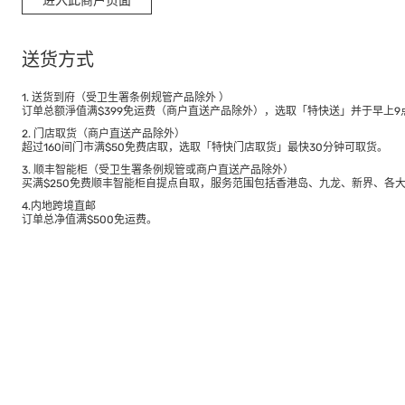
进入此商户页面
送货方式
1. 送货到府（受卫生署条例规管产品除外 ）
订单总额淨值满$399免运费（商户直送产品除外），选取「特快送」并于早上9点
2. 门店取货（商户直送产品除外）
超过160间门市满$50免费店取，选取「特快门店取货」最快30分钟可取货。
3. 顺丰智能柜（受卫生署条例规管或商户直送产品除外）
买满$250免费顺丰智能柜自提点自取，服务范围包括香港岛、九龙、新界、各
4.内地跨境直邮
订单总净值满$500免运费。