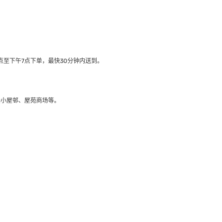
至下午7点下单，最快30分钟内送到​。
大小屋邨、屋苑商场等。