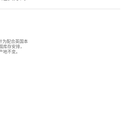
设计为配合英国本
国库存安排，
产地不变。