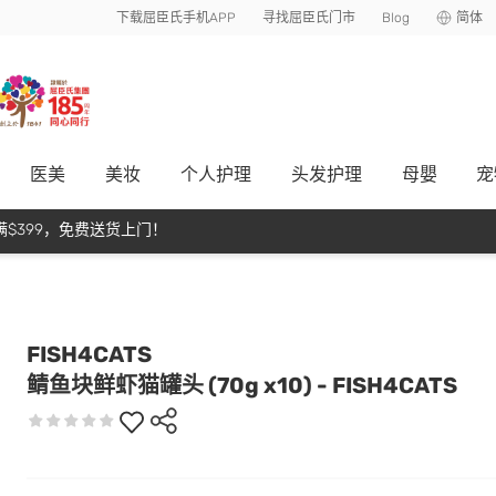
下载屈臣氏手机APP
寻找屈臣氏门市
Blog
简体
医美
美妆
个人护理
头发护理
母嬰
宠
$399，免费送货上门！
FISH4CATS
鲭鱼块鲜虾猫罐头 (70g x10) - FISH4CATS