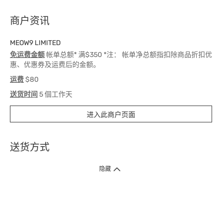
商户资讯
MEOW9 LIMITED
免运费金额
帐单总额* 满$350 *注： 帐单净总额指扣除商品折扣优
惠、优惠券及运费后的金额。
运费
$80
送货时间
5 個工作天
进入此商户页面
送货方式
1. 送货到府（受卫生署条例规管产品除外 ）
隐藏
订单总额淨值满$399免运费（商户直送产品除外），选取「特快送」并于早
上9点至下午7点下单，最快30分钟内送到​。
2. 门店取货（商户直送产品除外）
超过160间门市满$50免费店取，选取「特快门店取货」最快30分钟可取货。
3. 顺丰智能柜（受卫生署条例规管或商户直送产品除外）