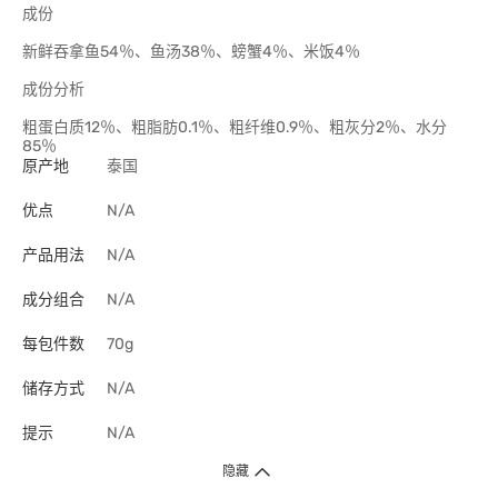
成份
新鲜吞拿鱼54％、鱼汤38％、螃蟹4％、米饭4％
成份分析
粗蛋白质12％、粗脂肪0.1％、粗纤维0.9％、粗灰分2％、水分
85％
原产地
泰国
优点
N/A
产品用法
N/A
成分组合
N/A
每包件数
70g
储存方式
N/A
提示
N/A
隐藏