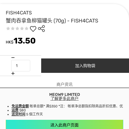
FISH4CATS
蟹肉吞拿鱼柳猫罐头 (70g) - FISH4CATS
13.50
HK$
加入购物袋
商户资讯
MEOW9 LIMITED
了解更多此商户
免运费金额
帐单总额* 满$350 *注： 帐单净总额指扣除商品折扣优惠、优
运费
$80
送货时间
5 個工作天
进入此商户页面