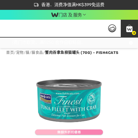
首次APP下单买满$450 输入 NEWAPP 即减$50
立即成为易赏钱会员尽享独家优惠
香港．消费净值满HK$399免运费
门店 及 服务
0
免运费门市取货，满$250 合作自取點自取免运费，净额消费满$399，免费送货上门！
首页
/
宠物
/
貓
/
貓食品
/
蟹肉吞拿鱼柳猫罐头 (70G) - FISH4CATS