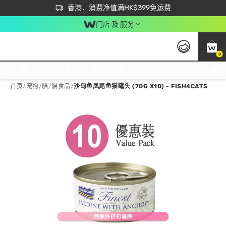
首次APP下单买满$450 输入 NEWAPP 即减$50
立即成为易赏钱会员尽享独家优惠
香港．消费净值满HK$399免运费
门店 及 服务
0
免运费门市取货，满$250 合作自取點自取免运费，净额消费满$399，免费送货上门！
首页
/
宠物
/
貓
/
貓食品
/
沙甸鱼凤尾鱼猫罐头 (70G X10) - FISH4CATS