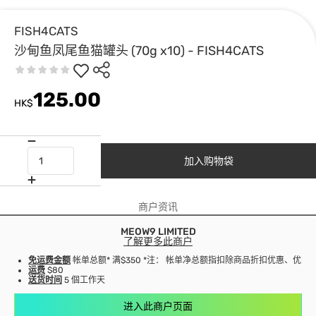
FISH4CATS
沙甸鱼凤尾鱼猫罐头 (70g x10) - FISH4CATS
125.00
HK$
加入购物袋
商户资讯
MEOW9 LIMITED
了解更多此商户
免运费金额
帐单总额* 满$350 *注： 帐单净总额指扣除商品折扣优惠、优
运费
$80
送货时间
5 個工作天
进入此商户页面