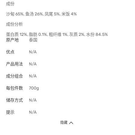
成份
沙甸 65%, 鱼汤 26%, 凤尾 5%, 米饭 4%
成份分析
蛋白质 12%, 脂肪 0.1%, 粗纤维 1%, 灰质 2%, 水份 84.5%
原产地
泰国
优点
N/A
产品用法
N/A
成分组合
N/A
每包件数
700g
储存方式
N/A
提示
N/A
隐藏