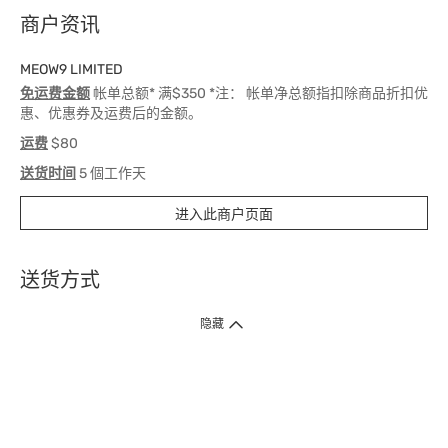
商户资讯
MEOW9 LIMITED
免运费金额
帐单总额* 满$350 *注： 帐单净总额指扣除商品折扣优
惠、优惠券及运费后的金额。
运费
$80
送货时间
5 個工作天
进入此商户页面
送货方式
1. 送货到府（受卫生署条例规管产品除外 ）
隐藏
订单总额淨值满$399免运费（商户直送产品除外），选取「特快送」并于早
上9点至下午7点下单，最快30分钟内送到​。
2. 门店取货（商户直送产品除外）
超过160间门市满$50免费店取，选取「特快门店取货」最快30分钟可取货。
3. 顺丰智能柜（受卫生署条例规管或商户直送产品除外）
买满$250免费顺丰智能柜自提点自取，服务范围包括香港岛、九龙、新界、
各大小屋邨、屋苑商场等。