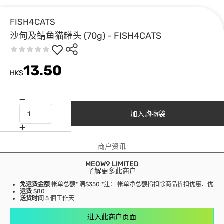
FISH4CATS
沙甸及鲭鱼猫罐头 (70g) - FISH4CATS
13.50
HK$
加入购物袋
商户资讯
MEOW9 LIMITED
了解更多此商户
免运费金额
帐单总额* 满$350 *注： 帐单净总额指扣除商品折扣优惠、优
运费
$80
送货时间
5 個工作天
进入此商户页面