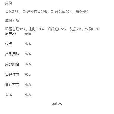
成份
鱼汤38%、新鲜沙甸鱼29%、新鲜鲭鱼29%、米饭4%
成份分析
粗蛋白质12%、脂肪0.1%、粗纤维0.9%、灰质2%、水份85%
原产地
泰国
优点
N/A
产品用法
N/A
成分组合
N/A
每包件数
70g
储存方式
N/A
提示
N/A
隐藏