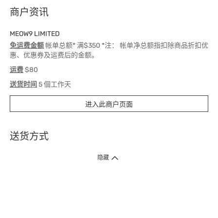
商户资讯
MEOW9 LIMITED
免运费金额
帐单总额* 满$350 *注： 帐单净总额指扣除商品折扣优
惠、优惠券及运费后的金额。
运费
$80
送货时间
5 個工作天
进入此商户页面
送货方式
1. 送货到府（受卫生署条例规管产品除外 ）
隐藏
订单总额淨值满$399免运费（商户直送产品除外），选取「特快送」并于早
上9点至下午7点下单，最快30分钟内送到​。
2. 门店取货（商户直送产品除外）
超过160间门市满$50免费店取，选取「特快门店取货」最快30分钟可取货。
3. 顺丰智能柜（受卫生署条例规管或商户直送产品除外）
买满$250免费顺丰智能柜自提点自取，服务范围包括香港岛、九龙、新界、
各大小屋邨、屋苑商场等。