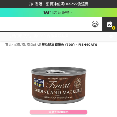
首次APP下单买满$450 输入 NEWAPP 即减$50
立即成为易赏钱会员尽享独家优惠
香港．消费净值满HK$399免运费
门店 及 服务
0
免运费门市取货，满$250 合作自取點自取免运费，净额消费满$399，免费送货上门！
首页
/
宠物
/
貓
/
貓食品
/
沙甸及鲭鱼猫罐头 (70G) - FISH4CATS