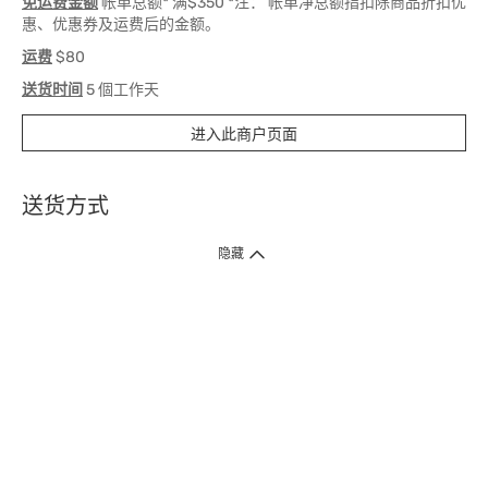
免运费金额
帐单总额* 满$350 *注： 帐单净总额指扣除商品折扣优
惠、优惠券及运费后的金额。
运费
$80
送货时间
5 個工作天
进入此商户页面
送货方式
1. 送货到府（受卫生署条例规管产品除外 ）
隐藏
订单总额淨值满$399免运费（商户直送产品除外），选取「特快送」并于早
上9点至下午7点下单，最快30分钟内送到​。
2. 门店取货（商户直送产品除外）
超过160间门市满$50免费店取，选取「特快门店取货」最快30分钟可取货。
3. 顺丰智能柜（受卫生署条例规管或商户直送产品除外）
买满$250免费顺丰智能柜自提点自取，服务范围包括香港岛、九龙、新界、
各大小屋邨、屋苑商场等。
4.内地跨境直邮
订单总净值满$500免运费。