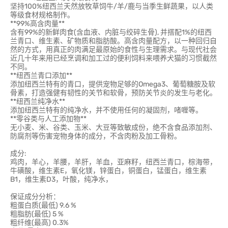
坚持100%纽西兰天然放牧草饲牛/羊/鹿与当季生鲜蔬果，以人类
等级食材规格制作。
**99%高含肉量**
含有99%的新鲜肉食(含血液、内脏与绞碎生骨), 并搭配1%的纽西
兰青口、维生素、矿物质和脂肪酸。高含肉量配方，以一种回归自
然的方式，用真正的肉满足最原始的食性与生理需求。与现代社会
近几十年来用已经烹调和加工过的便利饲料来喂养犬猫的习惯截然
不同。
**纽西兰青口添加**
添加纽西兰特有的青口，提供宠物足够的Omega3、葡萄糖胺及软
骨素，打造强健有韧性的关节和软骨，预防关节炎的发生与老化。
**纽西兰纯净水**
添加纽西兰特有的纯净水，并不使用任何的凝固剂，啫喱等。
**零谷类与人工添加物**
无小麦、米、谷类、玉米、大豆等致敏成份，绝不含食品添加剂、
防腐剂等伤害宠物身体的成分，不含肉粉及加工骨粉。
成分:
鸡肉，羊心，羊腰，羊肝，羊血，亚麻籽，纽西兰青口，棕海带，
牛磺酸，维生素E，氧化镁，锌蛋白，铜蛋白，锰蛋白，维生素
B1，维生素D3，叶酸，纯净水，
保证成分分析：
粗蛋白质(最低) 9.6 %
粗脂肪(最低) 5 %
粗纤维(最高) 0.3%