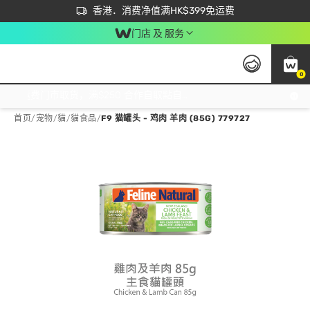
首次APP下单买满$450 输入 NEWAPP 即减$50
立即成为易赏钱会员尽享独家优惠
香港．消费净值满HK$399免运费
门店 及 服务
0
免运费门市取货，满$250 合作自取點自取免运费，净额消费满$399，免费送货上门！
首页
/
宠物
/
貓
/
貓食品
/
F9 猫罐头 - 鸡肉 羊肉 (85G) 779727