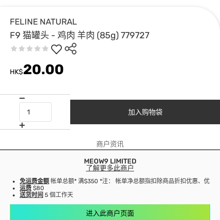
FELINE NATURAL
F9 猫罐头 - 鸡肉 羊肉 (85g) 779727
20.00
HK$
加入购物袋
商户资讯
MEOW9 LIMITED
了解更多此商户
免运费金额
帐单总额* 满$350 *注： 帐单净总额指扣除商品折扣优惠、优
运费
$80
送货时间
5 個工作天
进入此商户页面