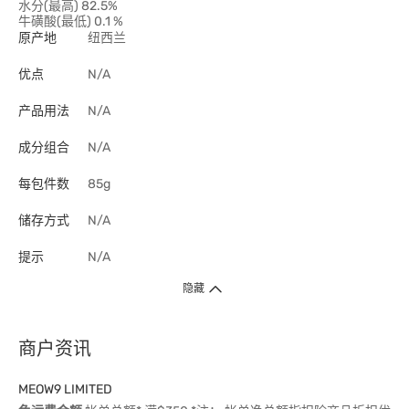
水分(最高) 82.5%
牛磺酸(最低) 0.1 %
原产地
纽西兰
优点
N/A
产品用法
N/A
成分组合
N/A
每包件数
85g
储存方式
N/A
提示
N/A
隐藏
商户资讯
MEOW9 LIMITED