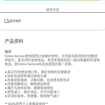
送货方式
送货到府
产品资料
描述
Feline Natural使用纽西兰新鲜的食材，与生鲜冻乾同样的完整营
养配方，是天然的宠物食品。若您希望能找到一款对牠最好的宠物
食品，那Feline Natural永远会是您的第一选择。
● 真正的肉!绝佳嗜口性，满足宠物的生理需求
● 轻松完成营养满分鲜肉大餐
● 改善皮肤搔痒、过敏问题，毛发更浓密亮泽
● 改善泪腺情况，眼睛更加明亮
● 嘴巴与身体异味、粪便臭味降低
● 肥肉减少，精实体态，关节问题减少
● 好消化吸收，排便量、肠胃胀气减少
**100%纽西兰人类等级食材**