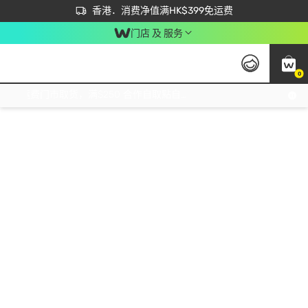
首次APP下单买满$450 输入 NEWAPP 即减$50
立即成为易赏钱会员尽享独家优惠
香港．消费净值满HK$399免运费
门店 及 服务
0
免运费门市取货，满$250 合作自取點自取免运费，净额消费满$399，免费送货上门！