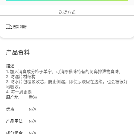
送货方式
送货到府
产品资料
描述
1. 加入消臭成分柿子单宁。可消除猫咪特有的刺鼻排泄物臭味。
2. 防漏片材结构
3. 防水片包覆吸收芯，防止侧漏，即使尿液尿在边缘，也会被很好
地吸收。
4. 每一周更换
原产地
香港
优点
N/A
产品用法
N/A
成分组合
N/A