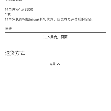
帐单总额* 满$300
*注：
帐单净总额指扣除商品折扣优惠、优惠券及运费后的金额。
运费
进入此商户页面
$50
送货时间
送货方式
5 个工作天
1. 送货到府（受卫生署条例规管产品除外 ）
隐藏
订单总额淨值满$399免运费（商户直送产品除外），选取「特快送」并于早
上9点至下午7点下单，最快30分钟内送到​。
2. 门店取货（商户直送产品除外）
超过160间门市满$50免费店取，选取「特快门店取货」最快30分钟可取货。
3. 顺丰智能柜（受卫生署条例规管或商户直送产品除外）
买满$250免费顺丰智能柜自提点自取，服务范围包括香港岛、九龙、新界、
各大小屋邨、屋苑商场等。
4.内地跨境直邮
订单总净值满$500免运费。