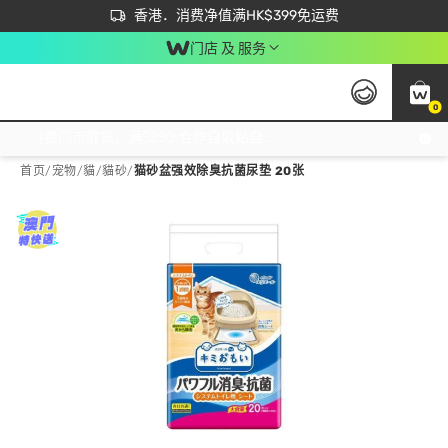
首次APP下单买满$450 输入 NEWAPP 即减$50
立即成为易赏钱会员尽享独家优惠
香港．消费净值满HK$399免运费
门店 及 服务
0
免运费门市取货，满$250 合作自取點自取免运费，净额消费满$399，免费送货上门！
首页
/
宠物
/
貓
/
貓砂
/
猫砂盆强效除臭抗菌尿垫 20张