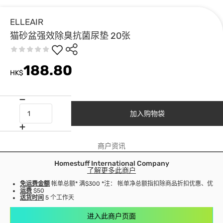
ELLEAIR
猫砂盆强效除臭抗菌尿垫 20张
188.80
HK$
加入购物袋
商户资讯
Homestuff International Company
了解更多此商户
免运费金额
帐单总额* 满$300 *注： 帐单净总额指扣除商品折扣优惠、优
运费
$50
送货时间
5 个工作天
进入此商户页面