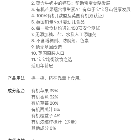
2. 蕴含牛奶中的钙质：帮助宝宝骨骼发展
3. 有机芒果蕴含维生素A：有益于宝宝牙齿健康发展
4. 100%有机 (欧盟及英国有机双认证)
5. 英国销量No.1 婴幼儿食品
6. 每一款食材均通过150项安全测试
7. 无添加糖、盐、水及人工添加剂
8. 不含增稠剂、防腐剂、色素
9. 绝无基因改造
10. 英国原装入口
11. 宝宝均衡饮食之选
适用年龄层
产品用法
摇一摇，挤在匙羹上食用。
成分组合
有机苹果 39%
有机香蕉 32%
有机草莓 20%
有机西瓜汁 5%
有机覆盆子 4%
有机浓缩柠檬汁（少量）
其他成分 0%