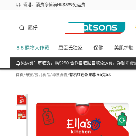
香港．消费净值满HK$399免运费
立即成为易赏钱会员尽享独家优惠
首次APP下单买满$450 输入 NEWAPP 即减$50
生蠔BB
屈仔
8.8 購物大作戰
屈臣氏独家
保健
美肌护肤
免运费门市取货，满$250 合作自取點自取免运费，净额消费满
首页
/
母婴
/
婴儿食品
/
樽装食物
/
有机红色杂果蓉 90克X5