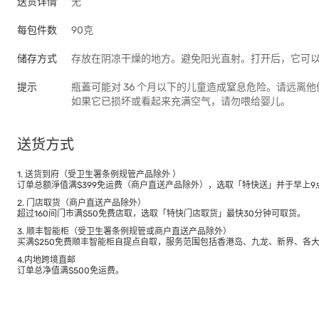
送货详情
无
每包件数
90克
储存方式
存放在阴凉干燥的地方。避免阳光直射。打开后，它可以在
提示
瓶蓋可能对 36 个月以下的儿童造成窒息危险。请远离他
如果它已损坏或看起来充满空气，请勿喂给婴儿。
送货方式
1. 送货到府（受卫生署条例规管产品除外 ）
订单总额淨值满$399免运费（商户直送产品除外），选取「特快送」并于早上9点
2. 门店取货（商户直送产品除外）
超过160间门市满$50免费店取，选取「特快门店取货」最快30分钟可取货。
3. 顺丰智能柜（受卫生署条例规管或商户直送产品除外）
买满$250免费顺丰智能柜自提点自取，服务范围包括香港岛、九龙、新界、各
4.内地跨境直邮
订单总净值满$500免运费。