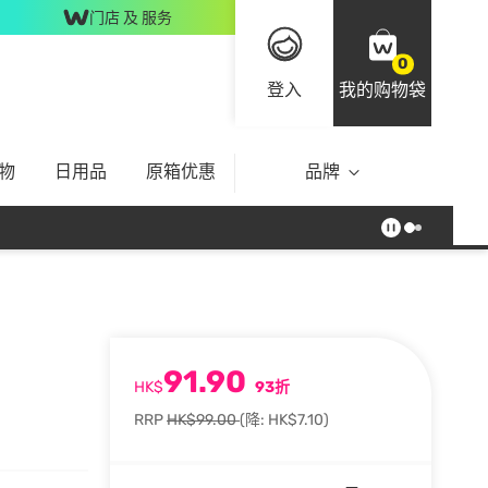
门店 及 服务
0
登入
我的购物袋
物
日用品
原箱优惠
品牌
91.90
HK$
93折
RRP
HK$99.00
(降: HK$7.10)