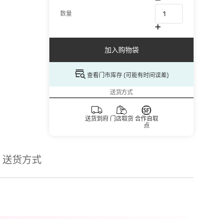
数量
加入购物袋
查看门市库存 (可能有时间误差)
送货方式
送货到府
门店取货
合作自取
点
送货方式