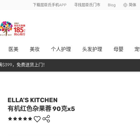
下载屈臣氏手机APP
寻找屈臣氏门市
Blog
简体
医美
美妆
个人护理
头发护理
母嬰
宠
$399，免费送货上门！
ELLA'S KITCHEN
有机红色杂果蓉 90克x5