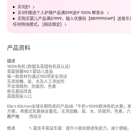
买3送1
买3件精选个人护理产品满$99送IF 100% 椰青水
买购买婴儿产品满$1999，输入优惠码【BB1999GWP】送普乐
任何特快模式。 [网店限定]
产品资料
描述
100%有机 (欧盟及英国有机双认证)
英国销量NO.1 婴幼儿食品
每一款食材均通过150项安全测试
无添加糖、盐、水及人工添加剂
不含增稠剂、防腐剂、色素
绝无基因改造
英国原装入口
Ella’s Kitchen全球长期热卖的产品!由「牛奶+100%欧洲
方便。 希腊式乳酪钠含量低，无添加糖、盐、水、防腐剂、色素，六
原产地
西班牙
优点
1. 蕴含丰富益生菌：提升小朋友肠道免疫力，减少便秘