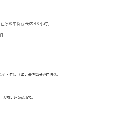
冰箱中保存长达 48 小时。
们。
至下午7点下单，最快30分钟内送到​。
大小屋邨、屋苑商场等。