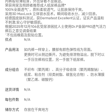
内裤般轻薄贴身，外出穿着不显痕迹。
荣获用家及照顾者推荐成人纸尿裤品牌*
100%全面透气^，质料柔软透气，让肌肤保持干爽。
采用3D MaxLock 立体锁水技术，瞬间吸收水分，减少回渗。
经德国皮肤科测试，获Dermatest Excellent认证，证实产品温和
不刺激,安心守护敏感肌。
根据2025年12月106名受尿渗困扰人士使用Dr.P金装PRO透气活力
裤后之意见调查结果
^不包括橡筋及胶贴位置。
优点
N/A
产品用法
如内裤一样穿上，腰部有颜色弹性线为背面。
更换时可从侧边撕开。为避免排泄物溢出，脱下时以
一手压住裤裆位置，另一手脱下纸尿裤。
成分组合
不织布（聚丙烯）、高分子吸收体（聚丙烯酸钠）、
纸浆、粘合剂（烃类树脂、碳氢化合物）、防水薄膜
（聚乙烯、碳酸钙）
送货详情
N/A
每包件数
N/A
储存方式
存放在干爽地方