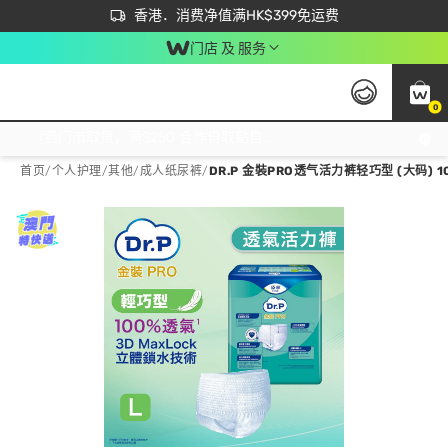
首次APP下单买满$450 输入 NEWAPP 即减$50
立即成为易赏钱会员尽享独家优惠
香港．消费净值满HK$399免运费
门店 及 服务
0
免运费门市取货，满$250 合作自取點自取免运费，净额消费满$399，免费送货上门！
首页
/
个人护理
/
其他
/
成人纸尿裤
/
DR.P 金裝PRO透气活力裤轻巧型 (大码) 1