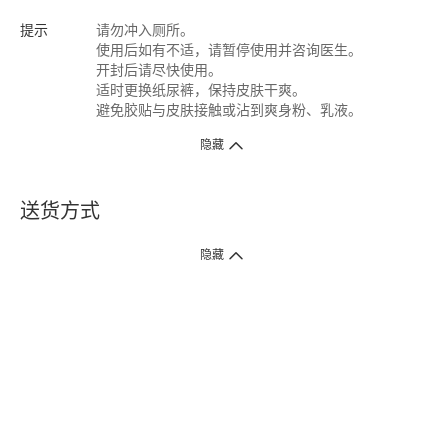
提示
请勿冲入厕所。
使用后如有不适，请暂停使用并咨询医生。
开封后请尽快使用。
适时更换纸尿裤，保持皮肤干爽。
避免胶贴与皮肤接触或沾到爽身粉、乳液。
隐藏
送货方式
1. 送货到府（受卫生署条例规管产品除外 ）
隐藏
订单总额淨值满$399免运费（商户直送产品除外），选取「特快送」并于早
上9点至下午7点下单，最快30分钟内送到​。
2. 门店取货（商户直送产品除外）
超过160间门市满$50免费店取，选取「特快门店取货」最快30分钟可取货。
3. 顺丰智能柜（受卫生署条例规管或商户直送产品除外）
买满$250免费顺丰智能柜自提点自取，服务范围包括香港岛、九龙、新界、
各大小屋邨、屋苑商场等。
4.内地跨境直邮
订单总净值满$500免运费。