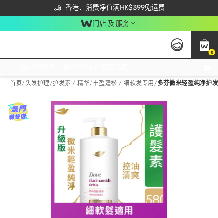
首次APP下单买满$450 输入 NEWAPP 即减$50
立即成为易赏钱会员尽享独家优惠
香港．消费净值满HK$399免运费
门店 及 服务
0
免运费门市取货，满$250 合作自取點自取免运费，净额消费满$399，免费送货上门！
首页
/
头发护理
/
护发素 / 精华
/
丰盈蓬松 / 细软发专用
/
多芬微米轻盈纯净护发