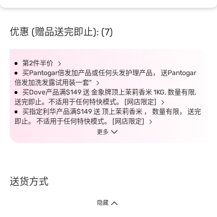
优惠 (赠品送完即止): (7)
第2件半价
买Pantogar倍发加产品或任何头发护理产品， 送Pantogar
倍发加洗发露试用装一套"
买Dove产品满$149 送 金象牌顶上茉莉香米 1KG, 数量有限,
送完即止。不适用于任何特快模式。 [网店限定]
买指定利华产品满$149 送 顶上茉莉香米 ， 数量有限， 送完
即止。 不适用于任何特快模式。 [网店限定]
更多
送货方式
1. 送货到府（受卫生署条例规管产品除外 ）
隐藏
订单总额淨值满$399免运费（商户直送产品除外），选取「特快送」并于早
上9点至下午7点下单，最快30分钟内送到​。