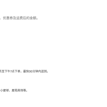
优惠、优惠券及运费后的金额。
至下午7点下单，最快30分钟内送到​。
大小屋邨、屋苑商场等。