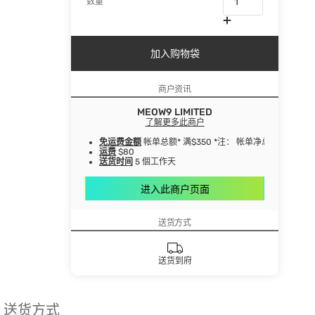
数量
加入购物袋
商户资讯
MEOW9 LIMITED
了解更多此商户
免运费金额
帐单总额* 满$350 *注： 帐单净总额指扣
运费
$80
送货时间
5 個工作天
进入此商户页面
送货方式
送货到府
送货方式