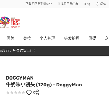
下载屈臣氏手机APP
寻找屈臣氏门市
Blog
简体
医美
美妆
个人护理
头发护理
母嬰
宠
$399，免费送货上门！
DOGGYMAN
牛奶味小馒头 (120g) - DoggyMan