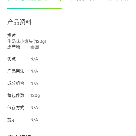
产品资料
描述
牛奶味小馒头 (120g)
原产地
泰国
优点
N/A
产品用法
N/A
成分组合
N/A
每包件数
120g
储存方式
N/A
提示
N/A