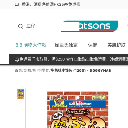
香港．消费净值满HK$399免运费
立即成为易赏钱会员尽享独家优惠
首次APP下单买满$450 输入 NEWAPP 即减$50
生蠔BB
屈仔
8.8 購物大作戰
屈臣氏独家
保健
美肌护肤
免运费门市取货，满$250 合作自取點自取免运费，净额消费满
首页
/
宠物
/
狗
/
狗零食
/
牛奶味小馒头 (120G) - DOGGYMAN