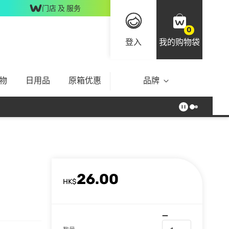
门店 及 服务
0
登入
我的购物袋
物
日用品
原箱优惠
品牌
26.00
HK$