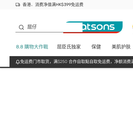
香港．消费净值满HK$399免运费
立即成为易赏钱会员尽享独家优惠
首次APP下单买满$450 输入 NEWAPP 即减$50
生蠔BB
屈仔
8.8 購物大作戰
屈臣氏独家
保健
美肌护肤
免运费门市取货，满$250 合作自取點自取免运费，净额消费满