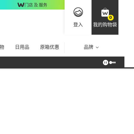
门店 及 服务
0
登入
我的购物袋
物
日用品
原箱优惠
品牌