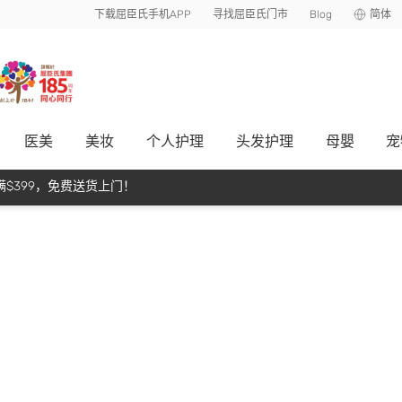
下载屈臣氏手机APP
寻找屈臣氏门市
Blog
简体
医美
美妆
个人护理
头发护理
母嬰
宠
$399，免费送货上门！