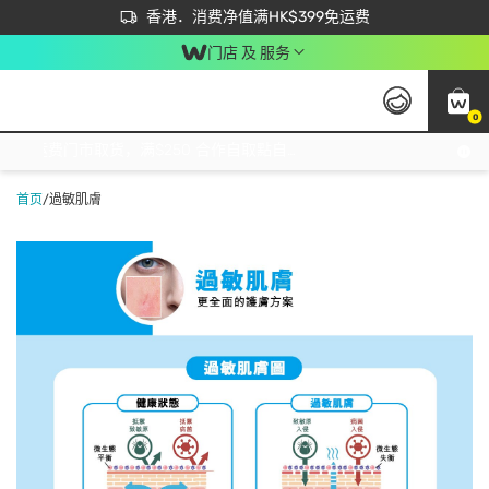
首次APP下单买满$450 输入 NEWAPP 即减$50
立即成为易赏钱会员尽享独家优惠
香港．消费净值满HK$399免运费
门店 及 服务
0
免运费门市取货，满$250 合作自取點自取免运费，净额消费满$399，免费送货上门！
首页
/
過敏肌膚