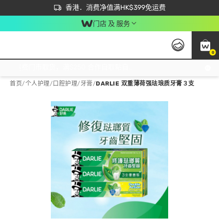
首次APP下单买满$450 输入 NEWAPP 即减$50
立即成为易赏钱会员尽享独家优惠
香港．消费净值满HK$399免运费
门店 及 服务
0
免运费门市取货，满$250 合作自取點自取免运费，净额消费满$399，免费送货上门！
首页
/
个人护理
/
口腔护理
/
牙膏
/
DARLIE 双重薄荷强珐琅质牙膏３支