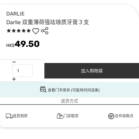
DARLIE
Darlie 双重薄荷强珐琅质牙膏３支
49.50
HK$
加入购物袋
查看门市库存 (可能有时间误差)
送货方式
送货到府
门店取货
合作自取点