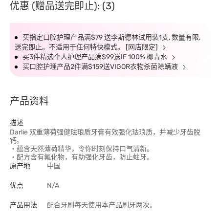
优惠 (赠品送完即止): (3)
买指定口腔护理产品满$79 送李斯德林试用装1支, 数量有限,
送完即止。不适用于任何特快模式。 [网店限定]
买3件精选个人护理产品满$99送IF 100% 椰青水
买口腔护理产品2件满$159送VIGOR衣物杀菌除螨液
产品资料
描述
Darlie 双重薄荷强健珐琅质牙膏有效强化珐琅质，并减少牙齿脱
钙。
‧蕴含天然薄荷精华，令你时刻保持口气清新。
‧配方含有氟化物，有助强化牙齿，防止蛀牙。
原产地
中国
优点
N/A
产品用法
配合牙刷每天使用本产品刷牙两次。