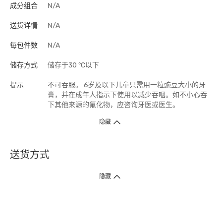
成分组合
N/A
送货详情
N/A
每包件数
N/A
储存方式
储存于30 °C以下
提示
不可吞服。 6岁及以下儿童只需用一粒豌豆大小的牙
膏，并在成年人指示下使用以减少吞咽。如不小心吞
下其他来源的氟化物，应咨询牙医或医生。
隐藏
送货方式
1. 送货到府（受卫生署条例规管产品除外 ）
隐藏
订单总额淨值满$399免运费（商户直送产品除外），选取「特快送」并于早
上9点至下午7点下单，最快30分钟内送到​。
2. 门店取货（商户直送产品除外）
超过160间门市满$50免费店取，选取「特快门店取货」最快30分钟可取货。