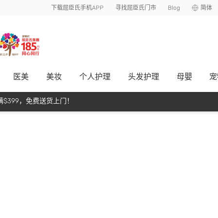
下载屈臣氏手机APP
寻找屈臣氏门市
Blog
简体
医美
美妆
个人护理
头发护理
母嬰
宠
$399，免费送货上门！