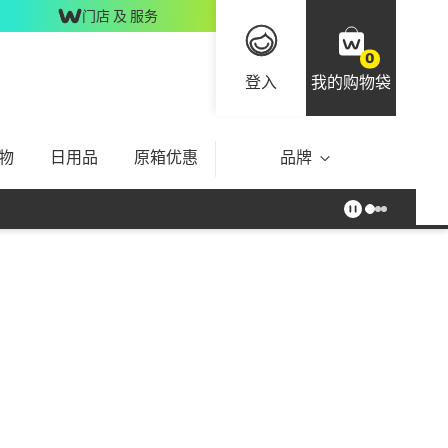
门店 及 服务
0
登入
我的购物袋
物
日用品
原箱优惠
品牌