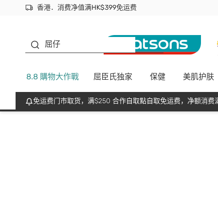
香港．消费净值满HK$399免运费
立即成为易赏钱会员尽享独家优惠
首次APP下单买满$450 输入 NEWAPP 即减$50
生蠔BB
屈仔
8.8 購物大作戰
屈臣氏独家
保健
美肌护肤
免运费门市取货，满$250 合作自取點自取免运费，净额消费满