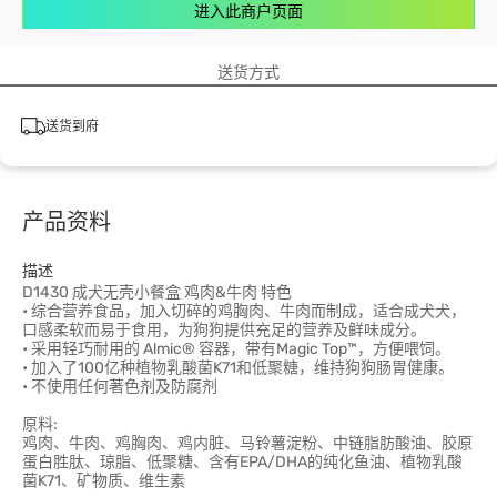
进入此商户页面
送货方式
送货到府
产品资料
描述
D1430 成犬无壳小餐盒 鸡肉&牛肉 特色
• 综合营养食品，加入切碎的鸡胸肉、牛肉而制成，适合成犬犬，
口感柔软而易于食用，为狗狗提供充足的营养及鲜味成分。
• 采用轻巧耐用的 Almic® 容器，带有Magic Top™，方便喂饲。
• 加入了100亿种植物乳酸菌K71和低聚糖，维持狗狗肠胃健康。
• 不使用任何著色剂及防腐剂
原料:
鸡肉、牛肉、鸡胸肉、鸡内脏、马铃薯淀粉、中链脂肪酸油、胶原
蛋白胜肽、琼脂、低聚糖、含有EPA/DHA的纯化鱼油、植物乳酸
菌K71、矿物质、维生素