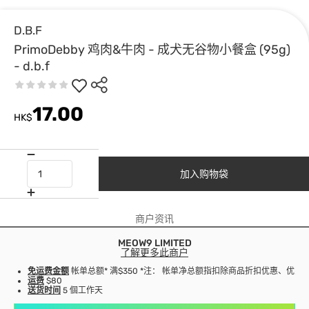
D.B.F
PrimoDebby 鸡肉&牛肉 - 成犬无谷物小餐盒 (95g)
- d.b.f
17.00
HK$
加入购物袋
商户资讯
MEOW9 LIMITED
了解更多此商户
免运费金额
帐单总额* 满$350 *注： 帐单净总额指扣除商品折扣优惠、优
运费
$80
送货时间
5 個工作天