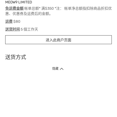
MEOW9 LIMITED
免运费金额
帐单总额* 满$350 *注： 帐单净总额指扣除商品折扣优
惠、优惠券及运费后的金额。
运费
$80
送货时间
5 個工作天
进入此商户页面
送货方式
1. 送货到府（受卫生署条例规管产品除外 ）
隐藏
订单总额淨值满$399免运费（商户直送产品除外），选取「特快送」并于早
上9点至下午7点下单，最快30分钟内送到​。
2. 门店取货（商户直送产品除外）
超过160间门市满$50免费店取，选取「特快门店取货」最快30分钟可取货。
3. 顺丰智能柜（受卫生署条例规管或商户直送产品除外）
买满$250免费顺丰智能柜自提点自取，服务范围包括香港岛、九龙、新界、
各大小屋邨、屋苑商场等。
4.内地跨境直邮
订单总净值满$500免运费。