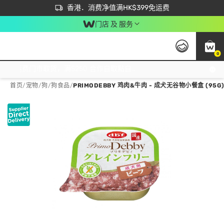
首次APP下单买满$450 输入 NEWAPP 即减$50
立即成为易赏钱会员尽享独家优惠
香港．消费净值满HK$399免运费
门店 及 服务
0
免运费门市取货，满$250 合作自取點自取免运费，净额消费满$399，免费送货上门！
首页
/
宠物
/
狗
/
狗食品
/
PRIMODEBBY 鸡肉&牛肉 - 成犬无谷物小餐盒 (95G) -