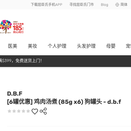
下载屈臣氏手机APP
寻找屈臣氏门市
Blog
简体
医美
美妆
个人护理
头发护理
母嬰
宠
$399，免费送货上门！
D.B.F
[6罐优惠] 鸡肉汤煮 (85g x6) 狗罐头 - d.b.f