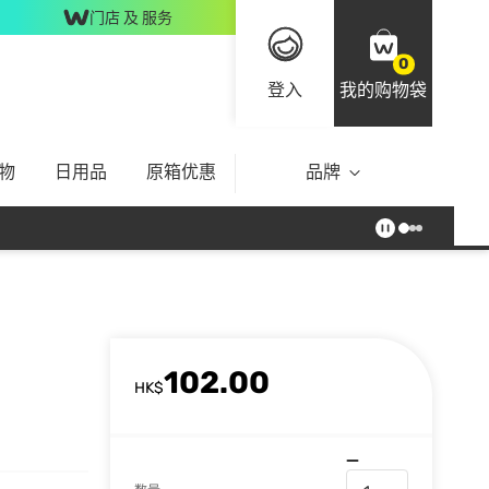
门店 及 服务
0
登入
我的购物袋
物
日用品
原箱优惠
品牌
102.00
HK$