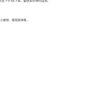
至下午7点下单，最快30分钟内送到​。
大小屋邨、屋苑商场等。