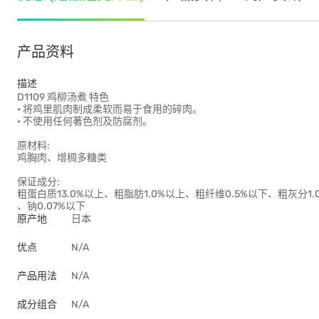
产品资料
描述
D1109 鸡柳汤煮 特色
• 将鸡里肌肉制成柔软而易于食用的碎肉。
• 不使用任何著色剂及防腐剂。
原材料:
鸡胸肉、增稠多糖类
保证成分:
粗蛋白质13.0%以上、粗脂肪1.0%以上、粗纤维0.5%以下、粗灰分1.
、钠0.07%以下
原产地
日本
优点
N/A
产品用法
N/A
成分组合
N/A