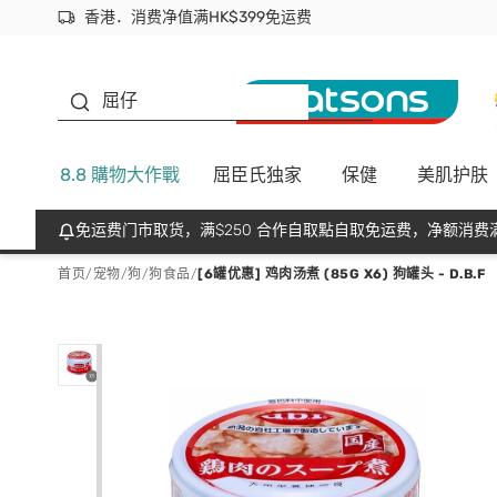
香港．消费净值满HK$399免运费
立即成为易赏钱会员尽享独家优惠
首次APP下单买满$450 输入 NEWAPP 即减$50
生蠔BB
屈仔
8.8 購物大作戰
屈臣氏独家
保健
美肌护肤
免运费门市取货，满$250 合作自取點自取免运费，净额消费满
首页
/
宠物
/
狗
/
狗食品
/
[6罐优惠] 鸡肉汤煮 (85G X6) 狗罐头 - D.B.F