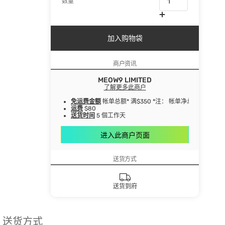
数量
加入购物袋
商户资讯
MEOW9 LIMITED
了解更多此商户
免运费金额
帐单总额* 满$350 *注： 帐单净总额指扣
运费
$80
送货时间
5 個工作天
进入此商户页面
送货方式
送货到府
送货方式