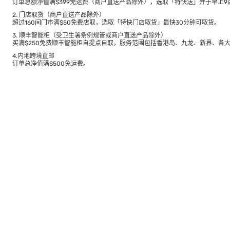
订单总额淨值满$399免运费（商户直送产品除外），选取「特快送」并于早上9点
2. 门店取货（商户直送产品除外）
超过160间门市满$50免费店取，选取「特快门店取货」最快30分钟可取货。
3. 顺丰智能柜（受卫生署条例规管或商户直送产品除外）
买满$250免费顺丰智能柜自提点自取，服务范围包括香港岛、九龙、新界、各
4.内地跨境直邮
订单总净值满$500免运费。