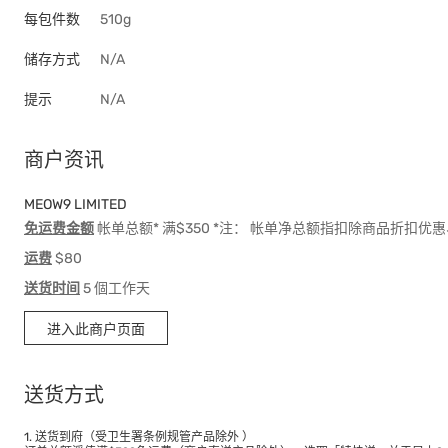
每包件数
510g
储存方式
N/A
提示
N/A
商户资讯
MEOW9 LIMITED
免运费金额
帐单总额* 满$350 *注： 帐单净总额指扣除商品折扣
运费
$80
送货时间
5 個工作天
进入此商户页面
送货方式
1. 送货到府（受卫生署条例规管产品除外 ）