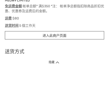
MEOW9 LIMITED
免运费金额
帐单总额* 满$350 *注： 帐单净总额指扣除商品折扣优
惠、优惠券及运费后的金额。
运费
$80
送货时间
5 個工作天
进入此商户页面
送货方式
1. 送货到府（受卫生署条例规管产品除外 ）
隐藏
订单总额淨值满$399免运费（商户直送产品除外），选取「特快送」并于早
上9点至下午7点下单，最快30分钟内送到​。
2. 门店取货（商户直送产品除外）
超过160间门市满$50免费店取，选取「特快门店取货」最快30分钟可取货。
3. 顺丰智能柜（受卫生署条例规管或商户直送产品除外）
买满$250免费顺丰智能柜自提点自取，服务范围包括香港岛、九龙、新界、
各大小屋邨、屋苑商场等。
4.内地跨境直邮
订单总净值满$500免运费。