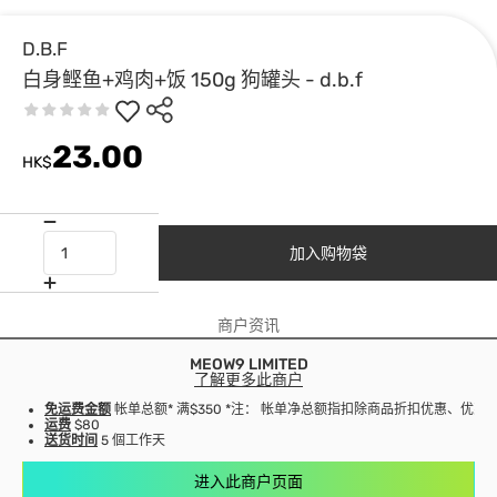
D.B.F
白身鲣鱼+鸡肉+饭 150g 狗罐头 - d.b.f
23.00
HK$
加入购物袋
商户资讯
MEOW9 LIMITED
了解更多此商户
免运费金额
帐单总额* 满$350 *注： 帐单净总额指扣除商品折扣优惠、优
运费
$80
送货时间
5 個工作天
进入此商户页面