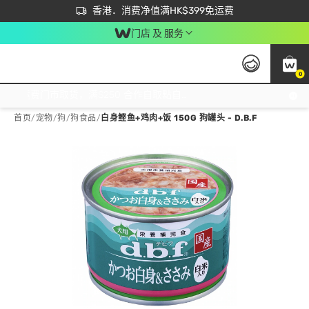
首次APP下单买满$450 输入 NEWAPP 即减$50
立即成为易赏钱会员尽享独家优惠
香港．消费净值满HK$399免运费
门店 及 服务
0
免运费门市取货，满$250 合作自取點自取免运费，净额消费满$399，免费送货上门！
首页
/
宠物
/
狗
/
狗食品
/
白身鲣鱼+鸡肉+饭 150G 狗罐头 - D.B.F