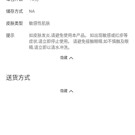
储存方式
NA
皮肤类型
敏感性肌肤
提示
如皮肤发炎,请避免使用本产品。 如出现敏感或红疹等
症状,请立即停止使用。 请避免接触眼睛,如不慎触及眼
睛,请立即以清水冲洗。
隐藏
送货方式
1. 送货到府（受卫生署条例规管产品除外 ）
隐藏
订单总额淨值满$399免运费（商户直送产品除外），选取「特快送」并于早
上9点至下午7点下单，最快30分钟内送到​。
2. 门店取货（商户直送产品除外）
超过160间门市满$50免费店取，选取「特快门店取货」最快30分钟可取货。
3. 顺丰智能柜（受卫生署条例规管或商户直送产品除外）
买满$250免费顺丰智能柜自提点自取，服务范围包括香港岛、九龙、新界、
各大小屋邨、屋苑商场等。