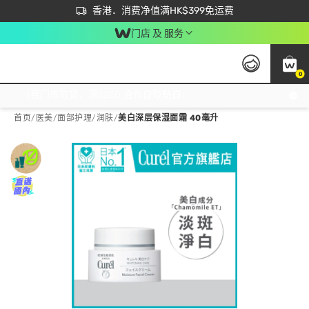
首次APP下单买满$450 输入 NEWAPP 即减$50
立即成为易赏钱会员尽享独家优惠
香港．消费净值满HK$399免运费
门店 及 服务
0
免运费门市取货，满$250 合作自取點自取免运费，净额消费满$399，免费送货上门！
首页
/
医美
/
面部护理
/
润肤
/
美白深层保湿面霜 40毫升