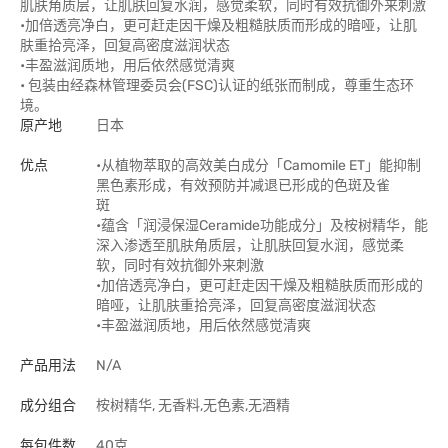
肌肤角质层，让肌肤回复水润，感觉柔软，同时有效抗御外来刺激
•加倍透亮净白，更可赶走因干燥及粗糙肤质而形成的暗哑，让肌
肤重拾亮泽，回复高密度滋润状态
•丰盈滋润质地，用后依然感觉清爽
• 包装由经森林管理委员会(FSC)认证的纸张而制成，尊重生态环
境。
原产地
日本
优点
•从植物萃取的高效美白成分「Camomile ET」能抑制
黑色素形成，有效预防并减退已形成的色斑及雀
斑
•蕴含「润浸保湿Ceramide功能成分」及桉树精华，能
深入渗透至肌肤角质层，让肌肤回复水润，感觉柔
软，同时有效抗御外来刺激
•加倍透亮净白，更可赶走因干燥及粗糙肤质而形成的
暗哑，让肌肤重拾亮泽，回复高密度滋润状态
•丰盈滋润质地，用后依然感觉清爽
产品用法
N/A
成分组合
桉树精华, 无香料,无色素,无酒精
每包件数
40克