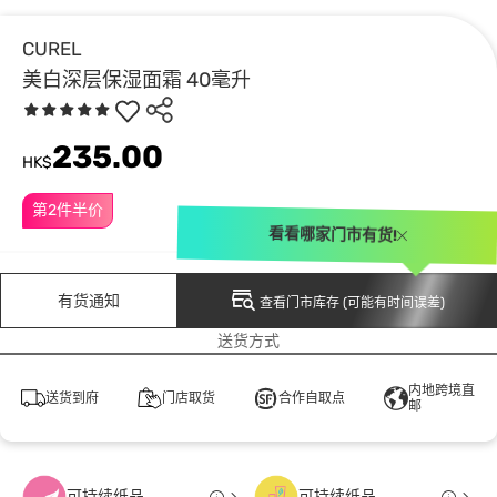
CUREL
美白深层保湿面霜 40毫升
235.00
HK$
第2件半价
看看哪家门市有货!
有货通知
查看门市库存 (可能有时间误差)
送货方式
内地跨境直
送货到府
门店取货
合作自取点
邮
可持续纸品
可持续纸品