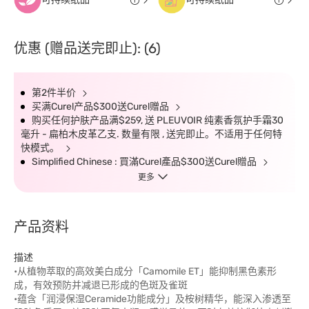
优惠 (赠品送完即止): (6)
第2件半价
买满Curel产品$300送Curel赠品
购买任何护肤产品满$259, 送 PLEUVOIR 纯素香氛护手霜30
毫升 - 扁柏木皮革乙支. 数量有限 , 送完即止。不适用于任何特
快模式。
Simplified Chinese : 買滿Curel產品$300送Curel贈品
更多
产品资料
描述
•从植物萃取的高效美白成分「Camomile ET」能抑制黑色素形
成，有效预防并减退已形成的色斑及雀斑
•蕴含「润浸保湿Ceramide功能成分」及桉树精华，能深入渗透至