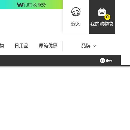
门店 及 服务
0
登入
我的购物袋
物
日用品
原箱优惠
品牌