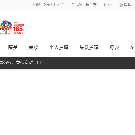
下载屈臣氏手机APP
寻找屈臣氏门市
Blog
简体
医美
美妆
个人护理
头发护理
母嬰
宠
$399，免费送货上门！