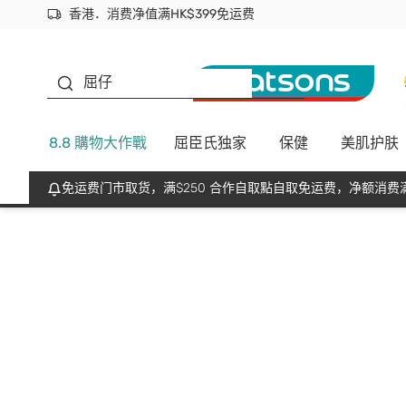
香港．消费净值满HK$399免运费
立即成为易赏钱会员尽享独家优惠
首次APP下单买满$450 输入 NEWAPP 即减$50
生蠔BB
屈仔
8.8 購物大作戰
屈臣氏独家
保健
美肌护肤
免运费门市取货，满$250 合作自取點自取免运费，净额消费满