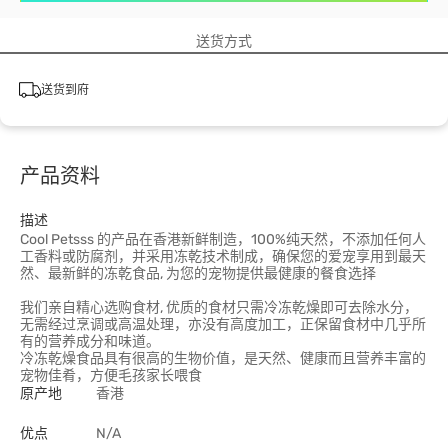
送货方式
送货到府
产品资料
描述
Cool Petsss 的产品在香港新鲜制造，100%纯天然，不添加任何人
工香料或防腐剂，并采用冻乾技术制成，确保您的爱宠享用到最天
然、最新鲜的冻乾食品, 为您的宠物提供最健康的餐食选择
我们亲自精心选购食材, 优质的食材只需冷冻乾燥即可去除水分，
无需经过烹调或高温处理，亦没有高度加工，正保留食材中几乎所
有的营养成分和味道。
冷冻乾燥食品具有很高的生物价值，是天然、健康而且营养丰富的
宠物佳肴，方便毛孩家长喂食
原产地
香港
优点
N/A