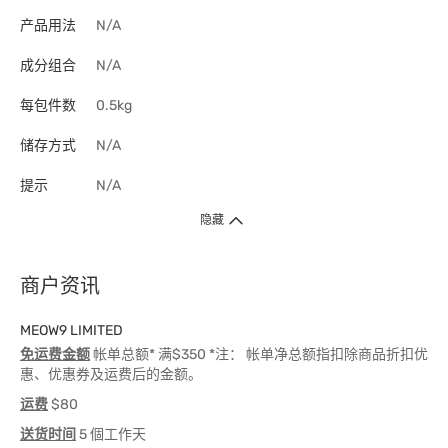
产品用法
N/A
成分组合
N/A
每包件数
0.5kg
储存方式
N/A
提示
N/A
隐藏
商户资讯
MEOW9 LIMITED
免运费金额
帐单总额* 满$350 *注： 帐单净总额指扣除商品折扣优
惠、优惠券及运费后的金额。
运费
$80
送货时间
5 個工作天