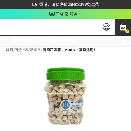
首次APP下单买满$450 输入 NEWAPP 即减$50
立即成为易赏钱会员尽享独家优惠
香港．消费净值满HK$399免运费
门店 及 服务
0
免运费门市取货，满$250 合作自取點自取免运费，净额消费满$399，免费送货上门！
首页
/
宠物
/
貓
/
貓零食
/
鸭肉粒冻乾 - 200G（猫狗适用）