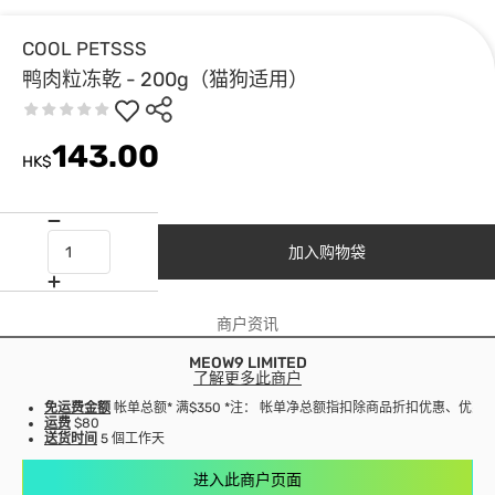
COOL PETSSS
鸭肉粒冻乾 - 200g（猫狗适用）
143.00
HK$
加入购物袋
商户资讯
MEOW9 LIMITED
了解更多此商户
免运费金额
帐单总额* 满$350 *注： 帐单净总额指扣除商品折扣优惠、优
运费
$80
送货时间
5 個工作天
进入此商户页面