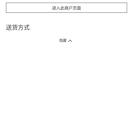
进入此商户页面
送货方式
1. 送货到府（受卫生署条例规管产品除外 ）
隐藏
订单总额淨值满$399免运费（商户直送产品除外），选取「特快送」并于早
上9点至下午7点下单，最快30分钟内送到​。
2. 门店取货（商户直送产品除外）
超过160间门市满$50免费店取，选取「特快门店取货」最快30分钟可取货。
3. 顺丰智能柜（受卫生署条例规管或商户直送产品除外）
买满$250免费顺丰智能柜自提点自取，服务范围包括香港岛、九龙、新界、
各大小屋邨、屋苑商场等。
4.内地跨境直邮
订单总净值满$500免运费。