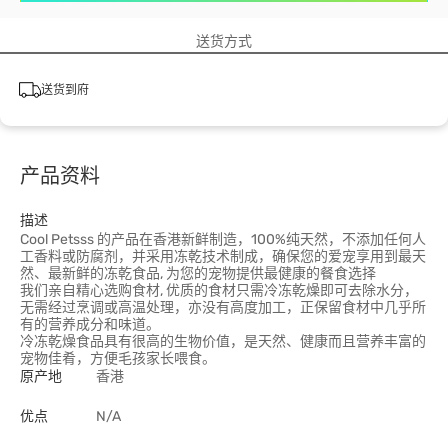
送货方式
送货到府
产品资料
描述
Cool Petsss 的产品在香港新鲜制造，100%纯天然，不添加任何人
工香料或防腐剂，并采用冻乾技术制成，确保您的爱宠享用到最天
然、最新鲜的冻乾食品, 为您的宠物提供最健康的餐食选择
我们亲自精心选购食材, 优质的食材只需冷冻乾燥即可去除水分，
无需经过烹调或高温处理，亦没有高度加工，正保留食材中几乎所
有的营养成分和味道。
冷冻乾燥食品具有很高的生物价值，是天然、健康而且营养丰富的
宠物佳肴，方便毛孩家长喂食。
原产地
香港
优点
N/A