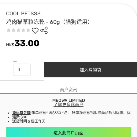
COOL PETSSS
鸡肉猫草粒冻乾 - 60g（猫狗适用）
33.00
HK$
加入购物袋
商户资讯
MEOW9 LIMITED
了解更多此商户
免运费金额
帐单总额* 满$350 *注： 帐单净总额指扣除商品折扣优惠、优
运费
$80
送货时间
5 個工作天
进入此商户页面