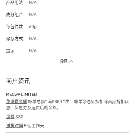
产品用法
N/A
成分组合
N/A
每包件数
60g
储存方式
N/A
提示
N/A
隐藏
商户资讯
MEOW9 LIMITED
免运费金额
帐单总额* 满$350 *注： 帐单净总额指扣除商品折扣优
惠、优惠券及运费后的金额。
运费
$80
送货时间
5 個工作天