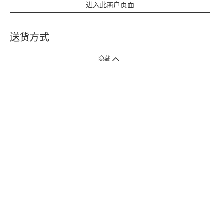
进入此商户页面
送货方式
1. 送货到府（受卫生署条例规管产品除外 ）
隐藏
订单总额淨值满$399免运费（商户直送产品除外），选取「特快送」并于早
上9点至下午7点下单，最快30分钟内送到​。
2. 门店取货（商户直送产品除外）
超过160间门市满$50免费店取，选取「特快门店取货」最快30分钟可取货。
3. 顺丰智能柜（受卫生署条例规管或商户直送产品除外）
买满$250免费顺丰智能柜自提点自取，服务范围包括香港岛、九龙、新界、
各大小屋邨、屋苑商场等。
4.内地跨境直邮
订单总净值满$500免运费。