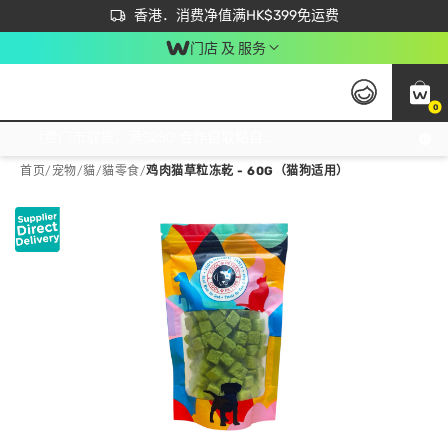
首次APP下单买满$450 输入 NEWAPP 即减$50
立即成为易赏钱会员尽享独家优惠
香港．消费净值满HK$399免运费
门店 及 服务
0
免运费门市取货，满$250 合作自取點自取免运费，净额消费满$399，免费送货上门！
首页
/
宠物
/
貓
/
貓零食
/
鸡肉猫草粒冻乾 - 60G（猫狗适用）