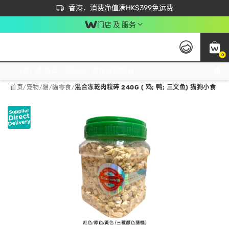
首次APP下单买满$450 输入 NEWAPP 即减$50
立即成为易赏钱会员尽享独家优惠
香港．消费净值满HK$399免运费
门店 及 服务
0
免运费门市取货，满$250 合作自取點自取免运费，净额消费满$399，免费送货上门！
首页
/
宠物
/
貓
/
貓零食
/
混合冻乾肉粒碎 240G ( 鸡; 鸭; 三文鱼) 猫狗小食