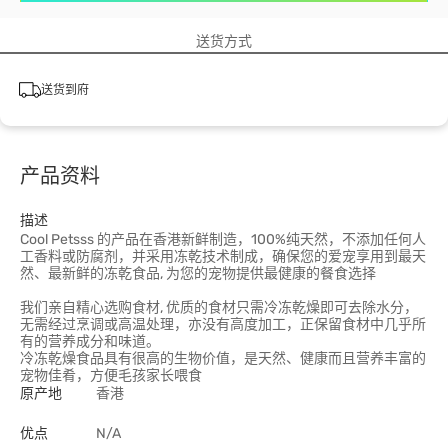
送货方式
送货到府
产品资料
描述
Cool Petsss 的产品在香港新鲜制造，100%纯天然，不添加任何人
工香料或防腐剂，并采用冻乾技术制成，确保您的爱宠享用到最天
然、最新鲜的冻乾食品, 为您的宠物提供最健康的餐食选择
我们亲自精心选购食材, 优质的食材只需冷冻乾燥即可去除水分，
无需经过烹调或高温处理，亦没有高度加工，正保留食材中几乎所
有的营养成分和味道。
冷冻乾燥食品具有很高的生物价值，是天然、健康而且营养丰富的
宠物佳肴，方便毛孩家长喂食
原产地
香港
优点
N/A