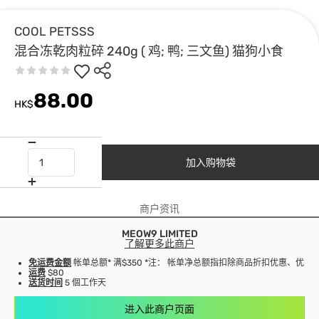
COOL PETSSS
混合冻乾肉粒碎 240g ( 鸡; 鸭; 三文鱼) 猫狗小食
88.00
HK$
加入购物袋
商户资讯
MEOW9 LIMITED
了解更多此商户
免运费金额
帐单总额* 满$350 *注： 帐单净总额指扣除商品折扣优惠、优
运费
$80
送货时间
5 個工作天
进入此商户页面