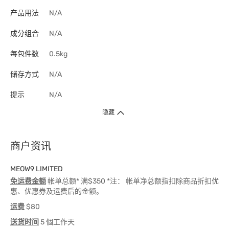
产品用法
N/A
成分组合
N/A
每包件数
0.5kg
储存方式
N/A
提示
N/A
隐藏
商户资讯
MEOW9 LIMITED
免运费金额
帐单总额* 满$350 *注： 帐单净总额指扣除商品折扣优
惠、优惠券及运费后的金额。
运费
$80
送货时间
5 個工作天