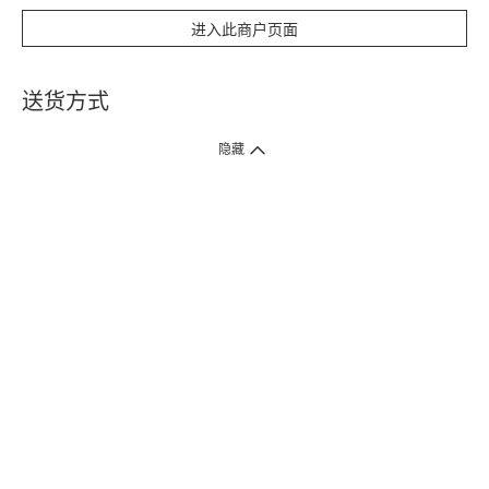
进入此商户页面
送货方式
1. 送货到府（受卫生署条例规管产品除外 ）
隐藏
订单总额淨值满$399免运费（商户直送产品除外），选取「特快送」并于早
上9点至下午7点下单，最快30分钟内送到​。
2. 门店取货（商户直送产品除外）
超过160间门市满$50免费店取，选取「特快门店取货」最快30分钟可取货。
3. 顺丰智能柜（受卫生署条例规管或商户直送产品除外）
买满$250免费顺丰智能柜自提点自取，服务范围包括香港岛、九龙、新界、
各大小屋邨、屋苑商场等。
4.内地跨境直邮
订单总净值满$500免运费。