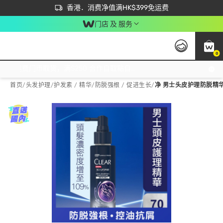
首次APP下单买满$450 输入 NEWAPP 即减$50
立即成为易赏钱会员尽享独家优惠
香港．消费净值满HK$399免运费
门店 及 服务
0
免运费门市取货，满$250 合作自取點自取免运费，净额消费满$399，免费送货上门！
首页
/
头发护理
/
护发素 / 精华
/
防脱强根 / 促进生长
/
净 男士头皮护理防脱精华