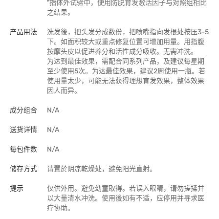
"指体外试验中，使用防脱育发激活因子与对照组相比
之结果。
产品用法
洗发後，把头发分成数份，把喷嘴指向发根处按压3-5
下。如面积较大或重点修复位置可增加用量。用指腹
按摩头皮以促进养分和活性成分吸收。无需冲洗。
为达到最佳效果，需配合同系列产品，及建议每星期
至少使用5次。为达最佳效果，建议2周使用一瓶。若
使用量太少，可能无法获得理想育发效果，整体效果
因人而异。
成分组合
N/A
送货详情
N/A
每包件数
N/A
储存方式
请置於阴凉乾燥处，避免阳光直射。
提示
仅供外用。避免幼童取得。若误入眼睛，请勿搓揉并
以大量清水冲洗。使用後如有不适，应停用并寻求医
疗协助。