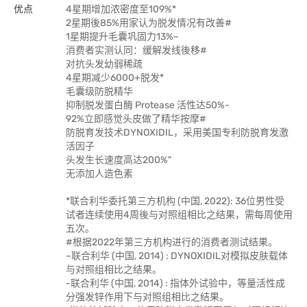
优点
4星期增加浓密度至109%*
2星期後85%用家认为脱发情况有改善#
1星期提升毛囊巩固力13%~
消费者实测认同：缓解发线後移#
对抗头发幼弱稀疏
4星期减少6000+脱发*
毛囊级防脱精华
抑制脱发蛋白酶 Protease 活性达50%-
92%立即感觉头皮做了精华按摩#
防脱育发技术DYNOXIDIL，采用美国专利防脱育发激
活因子
头发生长速度高达200%"
无添加人造色素
*联合利华委托第三方机构 (中国, 2022): 36位男性受
试者连续使用4周後与对照组相比之结果，需每周使用
五次。
#根据2022年第三方机构进行的消费者测试结果。
~联合利华 (中国, 2014) : DYNOXIDIL对模拟皮肤载体
与对照组相比之结果。
-联合利华 (中国, 2014) : 指体外试验中，等量活性成
分强发锌作用下与对照组相比之结果。