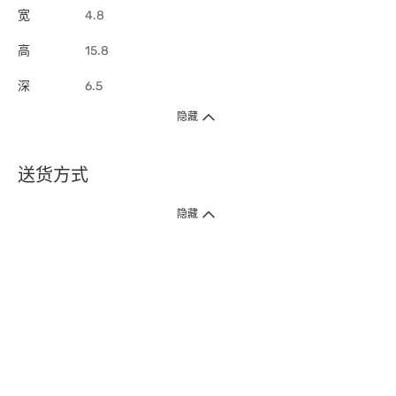
宽
4.8
高
15.8
深
6.5
隐藏
送货方式
1. 送货到府（受卫生署条例规管产品除外 ）
隐藏
订单总额淨值满$399免运费（商户直送产品除外），选取「特快送」并于早
上9点至下午7点下单，最快30分钟内送到​。
2. 门店取货（商户直送产品除外）
超过160间门市满$50免费店取，选取「特快门店取货」最快30分钟可取货。
3. 顺丰智能柜（受卫生署条例规管或商户直送产品除外）
买满$250免费顺丰智能柜自提点自取，服务范围包括香港岛、九龙、新界、
各大小屋邨、屋苑商场等。
4.内地跨境直邮
订单总净值满$500免运费。