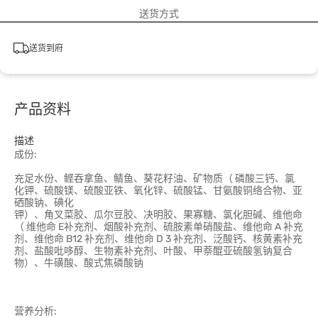
送货方式
送货到府
产品资料
描述
成份:
充足水份、鲣吞拿鱼、鲭鱼、葵花籽油、矿物质（ 磷酸三钙、氯
化钾、硫酸镁、硫酸亚铁、氧化锌、硫酸锰、甘氨酸铜络合物、亚
硒酸钠、碘化
钾）、角叉菜胶、瓜尔豆胶、决明胶、果寡糖、氯化胆碱、维他命
（ 维他命 E补充剂、烟酸补充剂、硫胺素单硝酸盐、维他命 A 补充
剂、维他命 B12 补充剂、维他命 D 3 补充剂、泛酸钙、核黄素补充
剂、盐酸吡哆醇、生物素补充剂、叶酸、甲萘醌亚硫酸氢钠复合
物）、牛磺酸、酸式焦磷酸钠
营养分析: