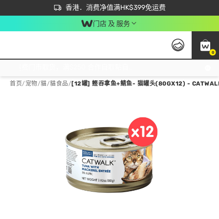
首次APP下单买满$450 输入 NEWAPP 即减$50
立即成为易赏钱会员尽享独家优惠
香港．消费净值满HK$399免运费
门店 及 服务
0
免运费门市取货，满$250 合作自取點自取免运费，净额消费满$399，免费送货上门！
首页
/
宠物
/
貓
/
貓食品
/
[12罐] 鲣吞拿鱼+鲭鱼- 猫罐头(80GX12) - CATWAL