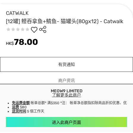
CATWALK
[12罐] 鲣吞拿鱼+鲭鱼- 猫罐头(80gx12) - Catwalk
78.00
HK$
有货通知
商户资讯
MEOW9 LIMITED
了解更多此商户
免运费金额
帐单总额* 满$350 *注： 帐单净总额指扣除商品折扣优惠、优
运费
$80
送货时间
5 個工作天
进入此商户页面