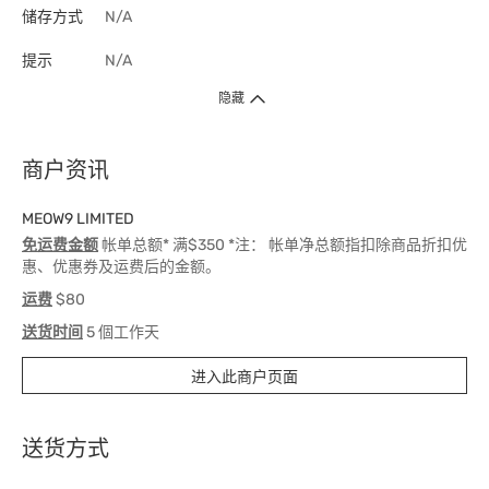
储存方式
N/A
提示
N/A
隐藏
商户资讯
MEOW9 LIMITED
免运费金额
帐单总额* 满$350 *注： 帐单净总额指扣除商品折扣优
惠、优惠券及运费后的金额。
运费
$80
送货时间
5 個工作天
进入此商户页面
送货方式