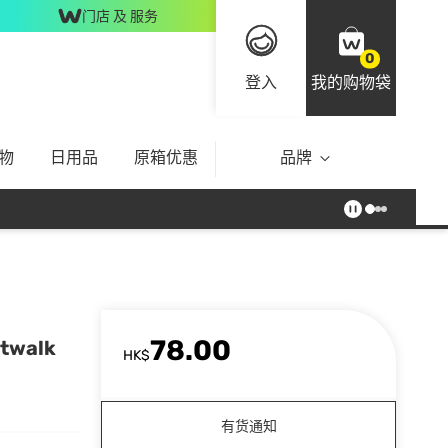
门店 及 服务
0
登入
我的购物袋
物
日用品
原箱优惠
品牌
78.00
twalk
HK$
有货通知