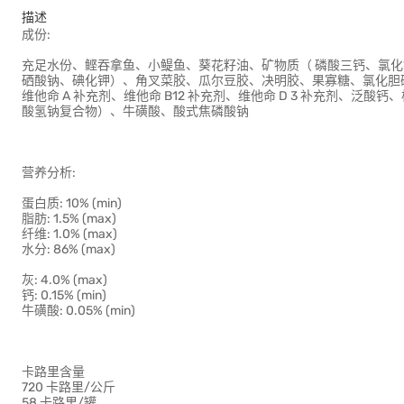
描述
成份:
充足水份、鲣吞拿鱼、小鳀鱼、葵花籽油、矿物质（ 磷酸三钙、氯
硒酸钠、碘化钾）、角叉菜胶、瓜尔豆胶、决明胶、果寡糖、氯化胆碱
维他命 A 补充剂、维他命 B12 补充剂、维他命 D 3 补充剂、
酸氢钠复合物）、牛磺酸、酸式焦磷酸钠
营养分析:
蛋白质: 10% (min)
脂肪: 1.5% (max)
纤维: 1.0% (max)
水分: 86% (max)
灰: 4.0% (max)
钙: 0.15% (min)
牛磺酸: 0.05% (min)
卡路里含量
720 卡路里/公斤
58 卡路里/罐