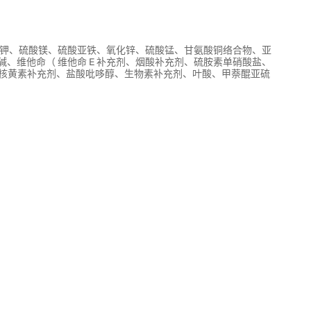
化钾、硫酸镁、硫酸亚铁、氧化锌、硫酸锰、甘氨酸铜络合物、亚
、维他命（ 维他命 E 补充剂、烟酸补充剂、硫胺素单硝酸盐、
泛酸钙、核黄素补充剂、盐酸吡哆醇、生物素补充剂、叶酸、甲萘醌亚硫