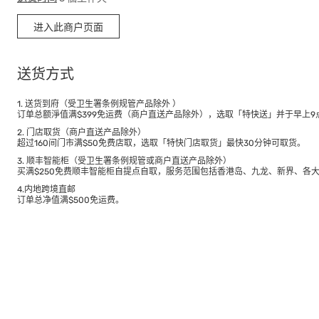
进入此商户页面
送货方式
1. 送货到府（受卫生署条例规管产品除外 ）
订单总额淨值满$399免运费（商户直送产品除外），选取「特快送」并于早上9点
2. 门店取货（商户直送产品除外）
超过160间门市满$50免费店取，选取「特快门店取货」最快30分钟可取货。
3. 顺丰智能柜（受卫生署条例规管或商户直送产品除外）
买满$250免费顺丰智能柜自提点自取，服务范围包括香港岛、九龙、新界、各
4.内地跨境直邮
订单总净值满$500免运费。