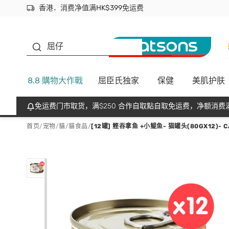
香港．消费净值满HK$399免运费
立即成为易赏钱会员尽享独家优惠
首次APP下单买满$450 输入 NEWAPP 即减$50
生蠔BB
屈仔
8.8 購物大作戰
屈臣氏独家
保健
美肌护肤
免运费门市取货，满$250 合作自取點自取免运费，净额消费满
首页
/
宠物
/
貓
/
貓食品
/
[12罐] 鲣吞拿鱼 +小鳀鱼- 猫罐头(80GX12)- C