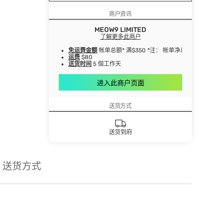
商户资讯
MEOW9 LIMITED
了解更多此商户
免运费金额
帐单总额* 满$350 *注： 帐单净总额指扣
运费
$80
送货时间
5 個工作天
进入此商户页面
送货方式
送货到府
送货方式