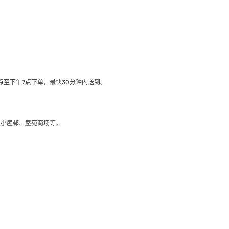
至下午7点下单，最快30分钟内送到​。
大小屋邨、屋苑商场等。