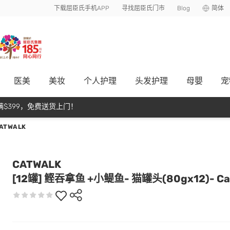
下载屈臣氏手机APP
寻找屈臣氏门市
Blog
简体
医美
美妆
个人护理
头发护理
母嬰
宠
$399，免费送货上门！
ATWALK
CATWALK
[12罐] 鲣吞拿鱼 +小鳀鱼- 猫罐头(80gx12)- Ca