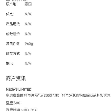
原产地
泰国
优点
N/A
产品用法
N/A
成分组合
N/A
每包件数
960g
储存方式
N/A
提示
N/A
商户资讯
MEOW9 LIMITED
免运费金额
帐单总额* 满$350 *注： 帐单净总额指扣除商品折扣
运费
$80
送货时间
5 個工作天