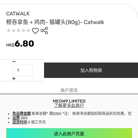
CATWALK
鲣吞拿鱼 + 鸡肉- 猫罐头(80g)- Catwalk
6.80
HK$
加入购物袋
商户资讯
MEOW9 LIMITED
了解更多此商户
免运费金额
帐单总额* 满$350 *注： 帐单净总额指扣除商品折扣优惠、优
运费
$80
送货时间
5 個工作天
进入此商户页面