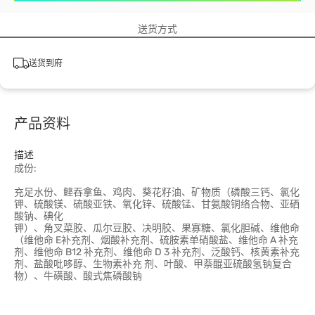
送货方式
送货到府
产品资料
描述
成份:
充足水份、鲣吞拿鱼、鸡肉、葵花籽油、矿物质（磷酸三钙、氯化
钾、硫酸镁、硫酸亚铁、氧化锌、硫酸锰、甘氨酸铜络合物、亚硒
酸钠、碘化
钾）、角叉菜胶、瓜尔豆胶、决明胶、果寡糖、氯化胆碱、维他命
（维他命 E补充剂、烟酸补充剂、硫胺素单硝酸盐、维他命 A 补充
剂、维他命 B12 补充剂、维他命 D 3 补充剂、泛酸钙、核黄素补充
剂、盐酸吡哆醇、生物素补充 剂、叶酸、甲萘醌亚硫酸氢钠复合
物）、牛磺酸、酸式焦磷酸钠