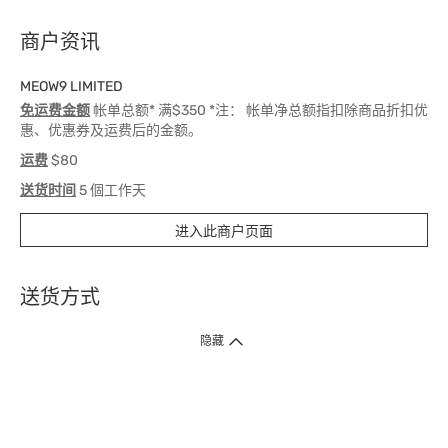
商户资讯
MEOW9 LIMITED
免运费金额
帐单总额* 满$350 *注： 帐单净总额指扣除商品折扣优
惠、优惠券及运费后的金额。
运费
$80
送货时间
5 個工作天
进入此商户页面
送货方式
1. 送货到府（受卫生署条例规管产品除外 ）
隐藏
订单总额淨值满$399免运费（商户直送产品除外），选取「特快送」并于早
上9点至下午7点下单，最快30分钟内送到​。
2. 门店取货（商户直送产品除外）
超过160间门市满$50免费店取，选取「特快门店取货」最快30分钟可取货。
3. 顺丰智能柜（受卫生署条例规管或商户直送产品除外）