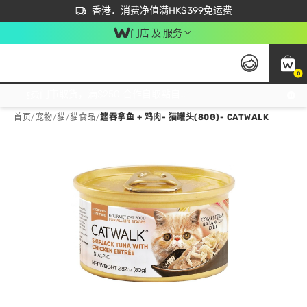
首次APP下单买满$450 输入 NEWAPP 即减$50
立即成为易赏钱会员尽享独家优惠
香港．消费净值满HK$399免运费
门店 及 服务
0
免运费门市取货，满$250 合作自取點自取免运费，净额消费满$399，免费送货上门！
首页
/
宠物
/
貓
/
貓食品
/
鲣吞拿鱼 + 鸡肉- 猫罐头(80G)- CATWALK