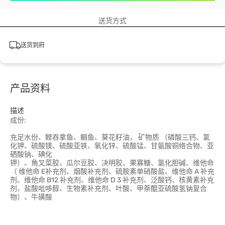
送货方式
送货到府
产品资料
描述
成份:
充足水份、鲣吞拿鱼、鲷鱼、葵花籽油， 矿物质 （磷酸三钙、氯
化钾、硫酸镁、硫酸亚铁、氧化锌、硫酸锰、甘氨酸铜络合物、亚
硒酸钠、碘化
钾）、角叉菜胶、瓜尔豆胶、决明胶、果寡糖、氯化胆碱、维他命
（ 维他命 E补充剂、烟酸补充剂、硫胺素单硝酸盐、维他命 A 补充
剂、维他命 B12 补充剂、维他命 D 3 补充剂、泛酸钙、核黄素补充
剂、盐酸吡哆醇、生物素补充剂、叶酸、甲萘醌亚硫酸氢钠复合
物）、牛磺酸