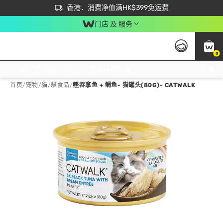
首次APP下单买满$450 输入 NEWAPP 即减$50
立即成为易赏钱会员尽享独家优惠
香港．消费净值满HK$399免运费
门店 及 服务
0
免运费门市取货，满$250 合作自取點自取免运费，净额消费满$399，免费送货上门！
首页
/
宠物
/
貓
/
貓食品
/
鲣吞拿鱼 + 鲷鱼- 猫罐头(80G)- CATWALK