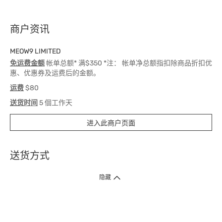
商户资讯
MEOW9 LIMITED
免运费金额
帐单总额* 满$350 *注： 帐单净总额指扣除商品折扣优
惠、优惠券及运费后的金额。
运费
$80
送货时间
5 個工作天
进入此商户页面
送货方式
1. 送货到府（受卫生署条例规管产品除外 ）
隐藏
订单总额淨值满$399免运费（商户直送产品除外），选取「特快送」并于早
上9点至下午7点下单，最快30分钟内送到​。
2. 门店取货（商户直送产品除外）
超过160间门市满$50免费店取，选取「特快门店取货」最快30分钟可取货。