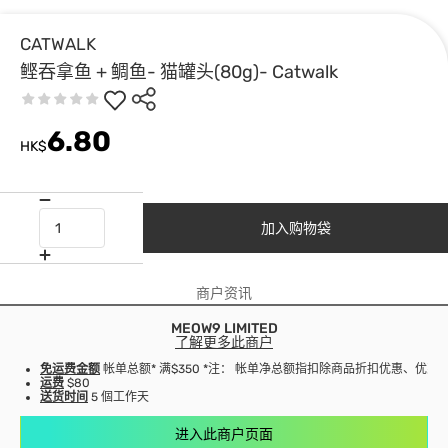
CATWALK
鲣吞拿鱼 + 鲷鱼- 猫罐头(80g)- Catwalk
6.80
HK$
加入购物袋
商户资讯
MEOW9 LIMITED
了解更多此商户
免运费金额
帐单总额* 满$350 *注： 帐单净总额指扣除商品折扣优惠、优
运费
$80
送货时间
5 個工作天
进入此商户页面