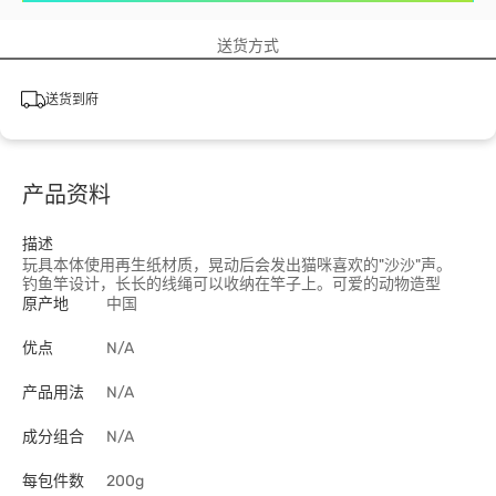
送货方式
送货到府
产品资料
描述
玩具本体使用再生纸材质，晃动后会发出猫咪喜欢的"沙沙"声。
钓鱼竿设计，长长的线绳可以收纳在竿子上。可爱的动物造型
原产地
中国
优点
N/A
产品用法
N/A
成分组合
N/A
每包件数
200g