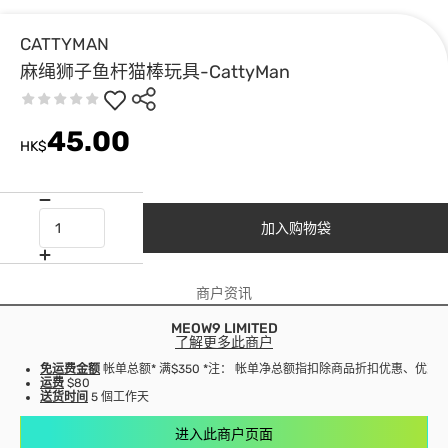
CATTYMAN
麻绳狮子鱼杆猫棒玩具-CattyMan
45.00
HK$
加入购物袋
商户资讯
MEOW9 LIMITED
了解更多此商户
免运费金额
帐单总额* 满$350 *注： 帐单净总额指扣除商品折扣优惠、优
运费
$80
送货时间
5 個工作天
进入此商户页面