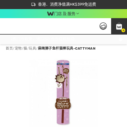
首次APP下单买满$450 输入 NEWAPP 即减$50
立即成为易赏钱会员尽享独家优惠
香港．消费净值满HK$399免运费
门店 及 服务
0
免运费门市取货，满$250 合作自取點自取免运费，净额消费满$399，免费送货上门！
首页
/
宠物
/
貓
/
玩具
/
麻绳狮子鱼杆猫棒玩具-CATTYMAN