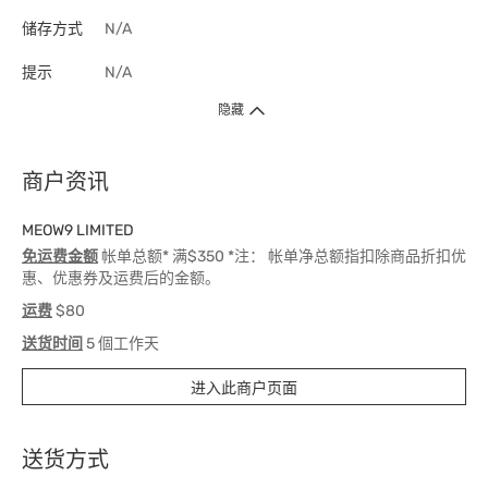
储存方式
N/A
提示
N/A
隐藏
商户资讯
MEOW9 LIMITED
免运费金额
帐单总额* 满$350 *注： 帐单净总额指扣除商品折扣优
惠、优惠券及运费后的金额。
运费
$80
送货时间
5 個工作天
进入此商户页面
送货方式