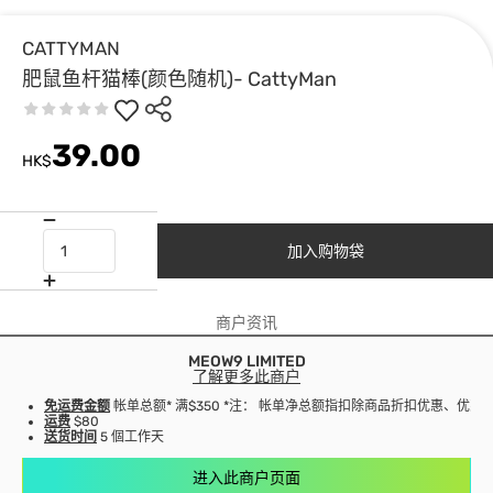
CATTYMAN
肥鼠鱼杆猫棒(颜色随机)- CattyMan
39.00
HK$
加入购物袋
商户资讯
MEOW9 LIMITED
了解更多此商户
免运费金额
帐单总额* 满$350 *注： 帐单净总额指扣除商品折扣优惠、优
运费
$80
送货时间
5 個工作天
进入此商户页面