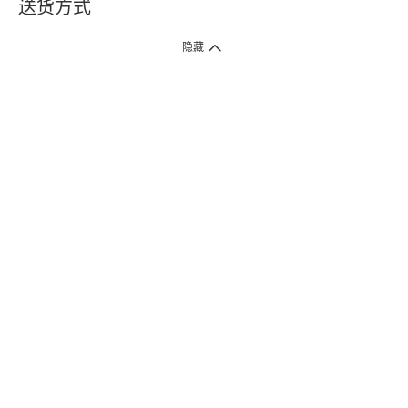
送货方式
1. 送货到府（受卫生署条例规管产品除外 ）
隐藏
订单总额淨值满$399免运费（商户直送产品除外），选取「特快送」并于早
上9点至下午7点下单，最快30分钟内送到​。
2. 门店取货（商户直送产品除外）
超过160间门市满$50免费店取，选取「特快门店取货」最快30分钟可取货。
3. 顺丰智能柜（受卫生署条例规管或商户直送产品除外）
买满$250免费顺丰智能柜自提点自取，服务范围包括香港岛、九龙、新界、
各大小屋邨、屋苑商场等。
4.内地跨境直邮
订单总净值满$500免运费。