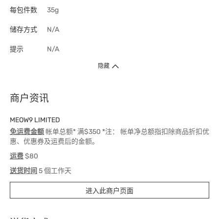
每包件数
35g
储存方式
N/A
提示
N/A
隐藏
商户资讯
MEOW9 LIMITED
免运费金额
帐单总额* 满$350 *注： 帐单净总额指扣除商品折扣优
惠、优惠券及运费后的金额。
运费
$80
送货时间
5 個工作天
进入此商户页面