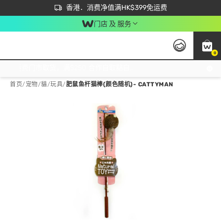
首次APP下单买满$450 输入 NEWAPP 即减$50
立即成为易赏钱会员尽享独家优惠
香港．消费净值满HK$399免运费
门店 及 服务
0
免运费门市取货，满$250 合作自取點自取免运费，净额消费满$399，免费送货上门！
首页
/
宠物
/
貓
/
玩具
/
肥鼠鱼杆猫棒(颜色随机)- CATTYMAN