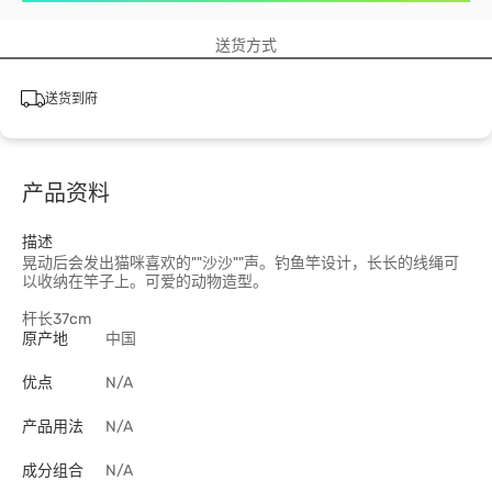
送货方式
送货到府
产品资料
描述
晃动后会发出猫咪喜欢的""沙沙""声。钓鱼竿设计，长长的线绳可
以收纳在竿子上。可爱的动物造型。
杆长37cm
原产地
中国
优点
N/A
产品用法
N/A
成分组合
N/A