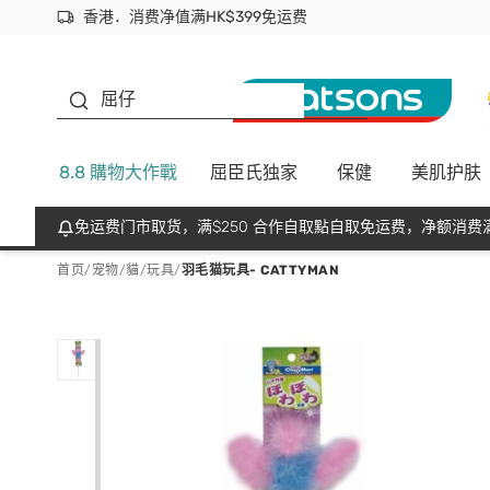
香港．消费净值满HK$399免运费
立即成为易赏钱会员尽享独家优惠
首次APP下单买满$450 输入 NEWAPP 即减$50
生蠔BB
屈仔
8.8 購物大作戰
屈臣氏独家
保健
美肌护肤
免运费门市取货，满$250 合作自取點自取免运费，净额消费满
首页
/
宠物
/
貓
/
玩具
/
羽毛猫玩具- CATTYMAN