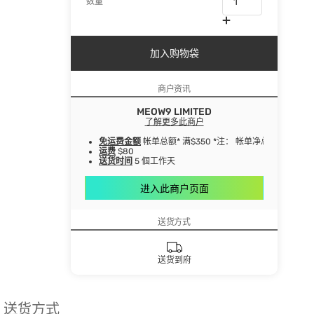
数量
加入购物袋
商户资讯
MEOW9 LIMITED
了解更多此商户
免运费金额
帐单总额* 满$350 *注： 帐单净总额指扣
运费
$80
送货时间
5 個工作天
进入此商户页面
送货方式
送货到府
送货方式