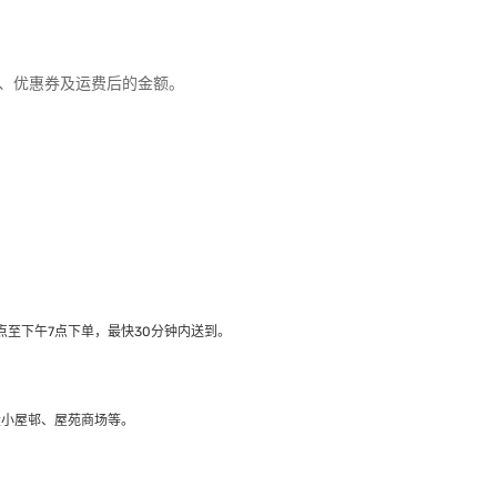
优惠、优惠券及运费后的金额。
至下午7点下单，最快30分钟内送到​。
大小屋邨、屋苑商场等。