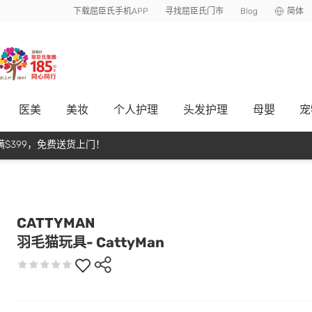
下载屈臣氏手机APP
寻找屈臣氏门市
Blog
简体
医美
美妆
个人护理
头发护理
母嬰
宠
$399，免费送货上门！
CATTYMAN
羽毛猫玩具- CattyMan