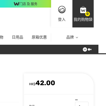
门店 及 服务
0
登入
我的购物袋
物
日用品
原箱优惠
品牌
42.00
HK$