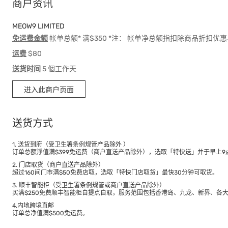
商户资讯
MEOW9 LIMITED
免运费金额
帐单总额* 满$350 *注： 帐单净总额指扣除商品折扣
运费
$80
送货时间
5 個工作天
进入此商户页面
送货方式
1. 送货到府（受卫生署条例规管产品除外 ）
订单总额淨值满$399免运费（商户直送产品除外），选取「特快送」并于早上9点
2. 门店取货（商户直送产品除外）
超过160间门市满$50免费店取，选取「特快门店取货」最快30分钟可取货。
3. 顺丰智能柜（受卫生署条例规管或商户直送产品除外）
买满$250免费顺丰智能柜自提点自取，服务范围包括香港岛、九龙、新界、各
4.内地跨境直邮
订单总净值满$500免运费。