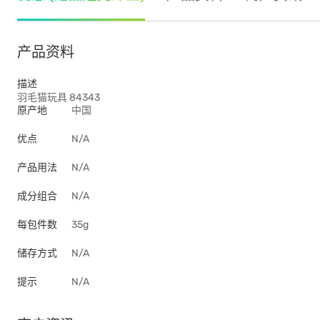
产品资料
描述
羽毛猫玩具 84343
原产地
中国
优点
N/A
产品用法
N/A
成分组合
N/A
每包件数
35g
储存方式
N/A
提示
N/A