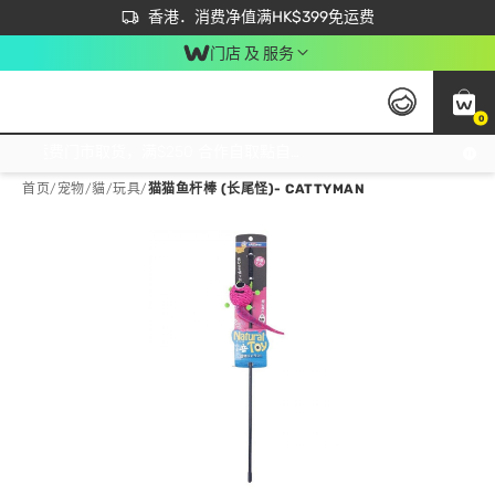
首次APP下单买满$450 输入 NEWAPP 即减$50
立即成为易赏钱会员尽享独家优惠
香港．消费净值满HK$399免运费
门店 及 服务
0
免运费门市取货，满$250 合作自取點自取免运费，净额消费满$399，免费送货上门！
首页
/
宠物
/
貓
/
玩具
/
猫猫鱼杆棒 (长尾怪)- CATTYMAN