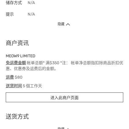
储存方式
N/A
提示
N/A
隐藏
商户资讯
MEOW9 LIMITED
免运费金额
帐单总额* 满$350 *注： 帐单净总额指扣除商品折扣优
惠、优惠券及运费后的金额。
运费
$80
送货时间
5 個工作天
进入此商户页面
送货方式
1. 送货到府（受卫生署条例规管产品除外 ）