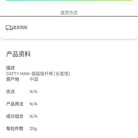
送货方式
送货到府
产品资料
描述
CATTY MAN-猫猫鱼杆棒 (长尾怪)
原产地
中国
优点
N/A
产品用法
N/A
成分组合
N/A
每包件数
25g