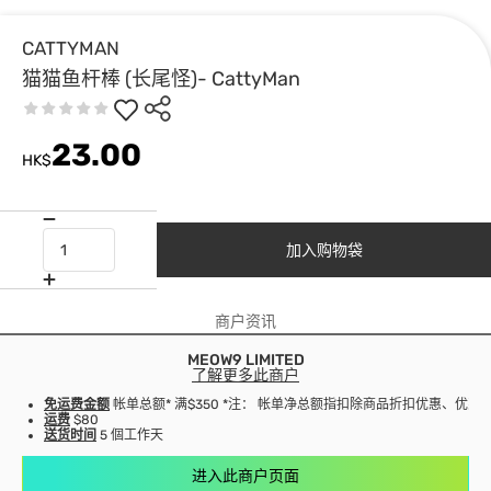
CATTYMAN
猫猫鱼杆棒 (长尾怪)- CattyMan
23.00
HK$
加入购物袋
商户资讯
MEOW9 LIMITED
了解更多此商户
免运费金额
帐单总额* 满$350 *注： 帐单净总额指扣除商品折扣优惠、优
运费
$80
送货时间
5 個工作天
进入此商户页面