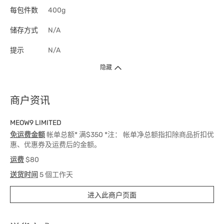
每包件数
400g
储存方式
N/A
提示
N/A
隐藏
商户资讯
MEOW9 LIMITED
免运费金额
帐单总额* 满$350 *注： 帐单净总额指扣除商品折扣优
惠、优惠券及运费后的金额。
运费
$80
送货时间
5 個工作天
进入此商户页面