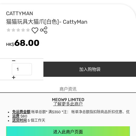
CATTYMAN
猫猫玩具大猫爪[白色]- CattyMan
68.00
HK$
加入购物袋
商户资讯
MEOW9 LIMITED
了解更多此商户
免运费金额
帐单总额* 满$350 *注： 帐单净总额指扣除商品折扣优惠、优
运费
$80
送货时间
5 個工作天
进入此商户页面