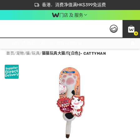
首次APP下单买满$450 输入 NEWAPP 即减$50
立即成为易赏钱会员尽享独家优惠
香港．消费净值满HK$399免运费
门店 及 服务
0
免运费门市取货，满$250 合作自取點自取免运费，净额消费满$399，免费送货上门！
首页
/
宠物
/
貓
/
玩具
/
猫猫玩具大猫爪[白色]- CATTYMAN