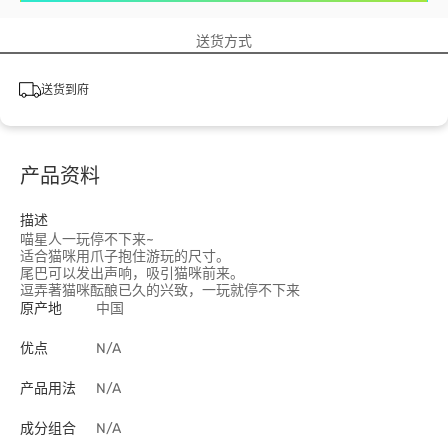
送货方式
送货到府
产品资料
描述
喵星人一玩停不下来~
适合猫咪用爪子抱住游玩的尺寸。
尾巴可以发出声响，吸引猫咪前来。
逗弄著猫咪酝酿已久的兴致，一玩就停不下来
原产地
中国
优点
N/A
产品用法
N/A
成分组合
N/A