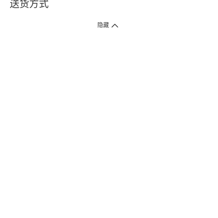
送货方式
1. 送货到府（受卫生署条例规管产品除外 ）
隐藏
订单总额淨值满$399免运费（商户直送产品除外），选取「特快送」并于早
上9点至下午7点下单，最快30分钟内送到​。
2. 门店取货（商户直送产品除外）
超过160间门市满$50免费店取，选取「特快门店取货」最快30分钟可取货。
3. 顺丰智能柜（受卫生署条例规管或商户直送产品除外）
买满$250免费顺丰智能柜自提点自取，服务范围包括香港岛、九龙、新界、
各大小屋邨、屋苑商场等。
4.内地跨境直邮
订单总净值满$500免运费。