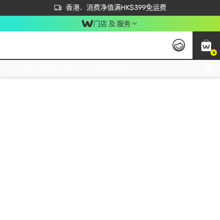
首次APP下单买满$450 输入 NEWAPP 即减$50
立即成为易赏钱会员尽享独家优惠
香港．消费净值满HK$399免运费
门店 及 服务
0
免运费门市取货，满$250 合作自取點自取免运费，净额消费满$399，免费送货上门！