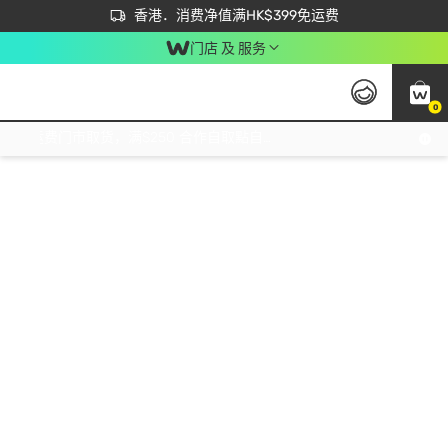
首次APP下单买满$450 输入 NEWAPP 即减$50
立即成为易赏钱会员尽享独家优惠
香港．消费净值满HK$399免运费
门店 及 服务
0
免运费门市取货，满$250 合作自取點自取免运费，净额消费满$399，免费送货上门！