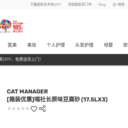
下载屈臣氏手机APP
寻找屈臣氏门市
Blog
简体
医美
美妆
个人护理
头发护理
母嬰
宠
$399，免费送货上门！
CAT MANAGER
[箱装优惠]喵社长原味豆腐砂 (17.5LX3)