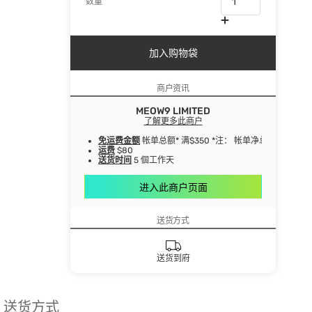
数量
加入购物袋
商户资讯
MEOW9 LIMITED
了解更多此商户
免运费金额
帐单总额* 满$350 *注： 帐单净总额指扣
运费
$80
送货时间
5 個工作天
进入此商户页面
送货方式
送货到府
送货方式