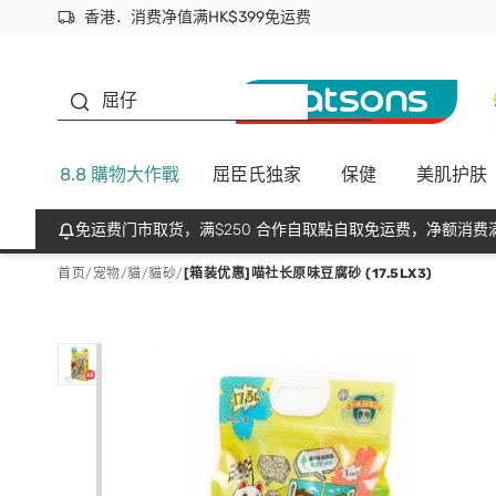
香港．消费净值满HK$399免运费
立即成为易赏钱会员尽享独家优惠
首次APP下单买满$450 输入 NEWAPP 即减$50
生蠔BB
屈仔
8.8 購物大作戰
屈臣氏独家
保健
美肌护肤
免运费门市取货，满$250 合作自取點自取免运费，净额消费满
首页
/
宠物
/
貓
/
貓砂
/
[箱装优惠]喵社长原味豆腐砂 (17.5LX3)