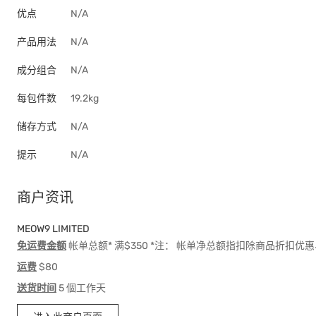
优点
N/A
产品用法
N/A
成分组合
N/A
每包件数
19.2kg
储存方式
N/A
提示
N/A
商户资讯
MEOW9 LIMITED
免运费金额
帐单总额* 满$350 *注： 帐单净总额指扣除商品折扣
运费
$80
送货时间
5 個工作天