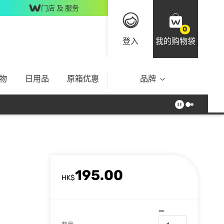
门店 及 服务
0
登入
我的购物袋
物
日用品
原箱优惠
品牌
195.00
HK$