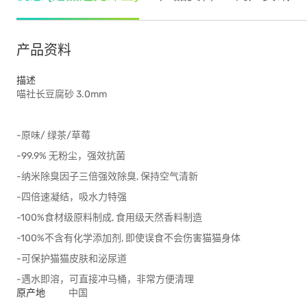
产品资料
描述
喵社长豆腐砂 3.0mm
-原味/ 绿茶/草莓
-99.9% 无粉尘，强效抗菌
-纳米除臭因子三倍强效除臭, 保持空气清新
-四倍速凝结，吸水力特强
-100%食材级原料制成, 食用级天然香料制造
-100%不含有化学添加剂, 即使误食不会伤害猫猫身体
-可保护猫猫皮肤和泌尿道
-遇水即溶，可直接冲马桶，非常方便清理
原产地
中国