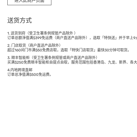
进入此商户页面
送货方式
1. 送货到府（受卫生署条例规管产品除外 ）
订单总额淨值满$399免运费（商户直送产品除外），选取「特快送」并于早上9点
2. 门店取货（商户直送产品除外）
超过160间门市满$50免费店取，选取「特快门店取货」最快30分钟可取货。
3. 顺丰智能柜（受卫生署条例规管或商户直送产品除外）
买满$250免费顺丰智能柜自提点自取，服务范围包括香港岛、九龙、新界、各
4.内地跨境直邮
订单总净值满$500免运费。