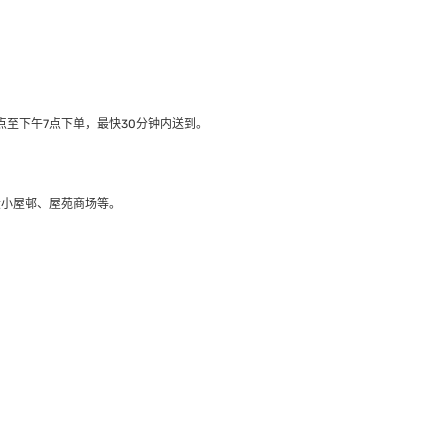
至下午7点下单，最快30分钟内送到​。
大小屋邨、屋苑商场等。