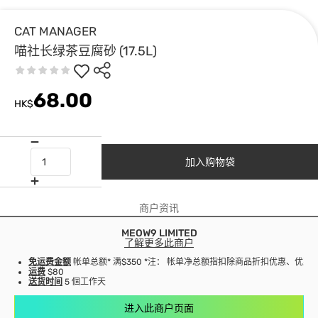
CAT MANAGER
喵社长绿茶豆腐砂 (17.5L)
68.00
HK$
加入购物袋
商户资讯
MEOW9 LIMITED
了解更多此商户
免运费金额
帐单总额* 满$350 *注： 帐单净总额指扣除商品折扣优惠、优
运费
$80
送货时间
5 個工作天
进入此商户页面