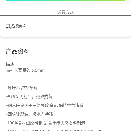
送货方式
送货到府
产品资料
描述
喵社长豆腐砂 3.0mm
-原味/ 绿茶/草莓
-99.9% 无粉尘，强效抗菌
-纳米除臭因子三倍强效除臭, 保持空气清新
-四倍速凝结，吸水力特强
-100%食材级原料制成, 食用级天然香料制造