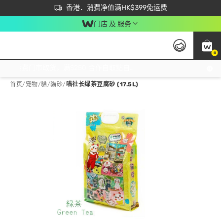
首次APP下单买满$450 输入 NEWAPP 即减$50
立即成为易赏钱会员尽享独家优惠
香港．消费净值满HK$399免运费
门店 及 服务
0
免运费门市取货，满$250 合作自取點自取免运费，净额消费满$399，免费送货上门！
首页
/
宠物
/
貓
/
貓砂
/
喵社长绿茶豆腐砂 (17.5L)