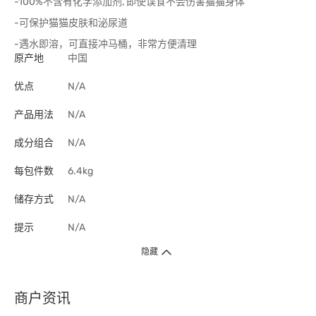
-100%不含有化学添加剂, 即使误食不会伤害猫猫身体
-可保护猫猫皮肤和泌尿道
-遇水即溶，可直接冲马桶，非常方便清理
原产地
中国
优点
N/A
产品用法
N/A
成分组合
N/A
每包件数
6.4kg
储存方式
N/A
提示
N/A
隐藏
商户资讯