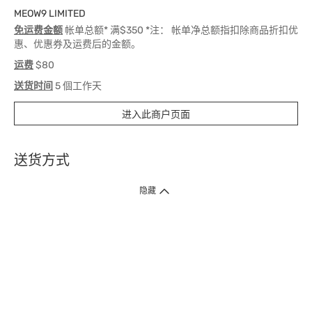
MEOW9 LIMITED
免运费金额
帐单总额* 满$350 *注： 帐单净总额指扣除商品折扣优
惠、优惠券及运费后的金额。
运费
$80
送货时间
5 個工作天
进入此商户页面
送货方式
1. 送货到府（受卫生署条例规管产品除外 ）
隐藏
订单总额淨值满$399免运费（商户直送产品除外），选取「特快送」并于早
上9点至下午7点下单，最快30分钟内送到​。
2. 门店取货（商户直送产品除外）
超过160间门市满$50免费店取，选取「特快门店取货」最快30分钟可取货。
3. 顺丰智能柜（受卫生署条例规管或商户直送产品除外）
买满$250免费顺丰智能柜自提点自取，服务范围包括香港岛、九龙、新界、
各大小屋邨、屋苑商场等。
4.内地跨境直邮
订单总净值满$500免运费。