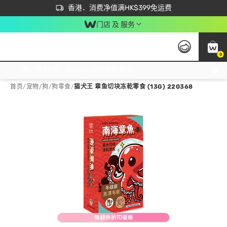
首次APP下单买满$450 输入 NEWAPP 即减$50
立即成为易赏钱会员尽享独家优惠
香港．消费净值满HK$399免运费
门店 及 服务
0
免运费门市取货，满$250 合作自取點自取免运费，净额消费满$399，免费送货上门！
首页
/
宠物
/
狗
/
狗零食
/
猫犬王 章鱼切块冻乾零食 (13G) 220368