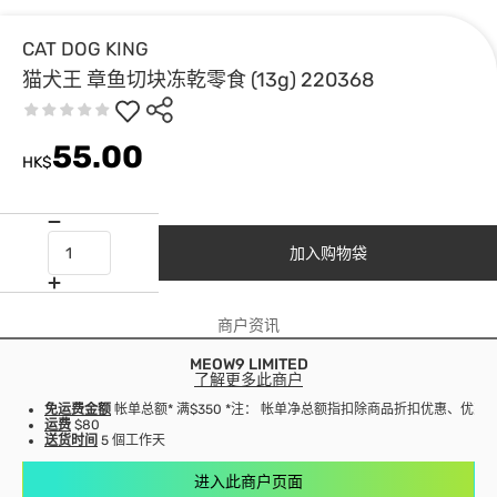
CAT DOG KING
猫犬王 章鱼切块冻乾零食 (13g) 220368
55.00
HK$
加入购物袋
商户资讯
MEOW9 LIMITED
了解更多此商户
免运费金额
帐单总额* 满$350 *注： 帐单净总额指扣除商品折扣优惠、优
运费
$80
送货时间
5 個工作天
进入此商户页面