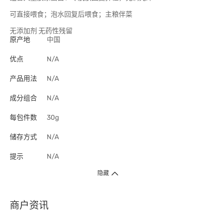
可直接喂食；泡水回复后喂食；主粮伴菜
无添加剂 无药性残留
原产地
中国
优点
N/A
产品用法
N/A
成分组合
N/A
每包件数
30g
储存方式
N/A
提示
N/A
隐藏
商户资讯