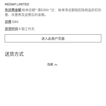
MEOW9 LIMITED
免运费金额
帐单总额* 满$350 *注： 帐单净总额指扣除商品折扣优
惠、优惠券及运费后的金额。
运费
$80
送货时间
5 個工作天
进入此商户页面
送货方式
1. 送货到府（受卫生署条例规管产品除外 ）
隐藏
订单总额淨值满$399免运费（商户直送产品除外），选取「特快送」并于早
上9点至下午7点下单，最快30分钟内送到​。
2. 门店取货（商户直送产品除外）
超过160间门市满$50免费店取，选取「特快门店取货」最快30分钟可取货。
3. 顺丰智能柜（受卫生署条例规管或商户直送产品除外）
买满$250免费顺丰智能柜自提点自取，服务范围包括香港岛、九龙、新界、
各大小屋邨、屋苑商场等。
4.内地跨境直邮
订单总净值满$500免运费。