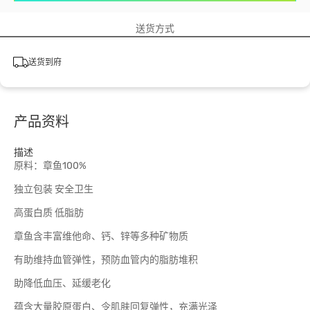
送货方式
送货到府
产品资料
描述
原料：章鱼100%
独立包装 安全卫生
高蛋白质 低脂肪
章鱼含丰富维他命、钙、锌等多种矿物质
有助维持血管弹性，预防血管内的脂肪堆积
助降低血压、延缓老化
蕴含大量胶原蛋白、令肌肤回复弹性，充满光泽