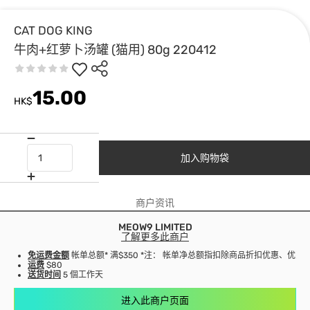
CAT DOG KING
牛肉+红萝卜汤罐 (猫用) 80g 220412
15.00
HK$
加入购物袋
商户资讯
MEOW9 LIMITED
了解更多此商户
免运费金额
帐单总额* 满$350 *注： 帐单净总额指扣除商品折扣优惠、优
运费
$80
送货时间
5 個工作天
进入此商户页面