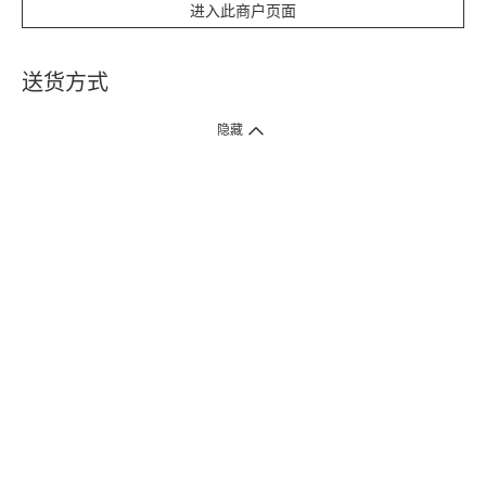
进入此商户页面
送货方式
1. 送货到府（受卫生署条例规管产品除外 ）
隐藏
订单总额淨值满$399免运费（商户直送产品除外），选取「特快送」并于早
上9点至下午7点下单，最快30分钟内送到​。
2. 门店取货（商户直送产品除外）
超过160间门市满$50免费店取，选取「特快门店取货」最快30分钟可取货。
3. 顺丰智能柜（受卫生署条例规管或商户直送产品除外）
买满$250免费顺丰智能柜自提点自取，服务范围包括香港岛、九龙、新界、
各大小屋邨、屋苑商场等。
4.内地跨境直邮
订单总净值满$500免运费。