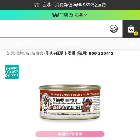
首次APP下单买满$450 输入 NEWAPP 即减$50
立即成为易赏钱会员尽享独家优惠
香港．消费净值满HK$399免运费
门店 及 服务
0
免运费门市取货，满$250 合作自取點自取免运费，净额消费满$399，免费送货上门！
首页
/
宠物
/
貓
/
貓食品
/
牛肉+红萝卜汤罐 (猫用) 80G 220412