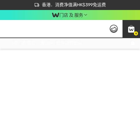
首次APP下单买满$450 输入 NEWAPP 即减$50
立即成为易赏钱会员尽享独家优惠
香港．消费净值满HK$399免运费
门店 及 服务
0
免运费门市取货，满$250 合作自取點自取免运费，净额消费满$399，免费送货上门！