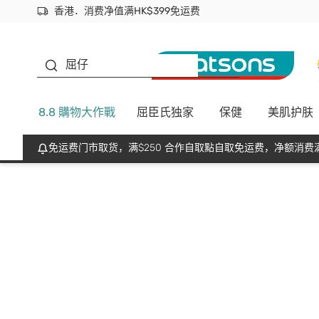
香港．消费净值满HK$399免运费
立即成为易赏钱会员尽享独家优惠
首次APP下单买满$450 输入 NEWAPP 即减$50
生蠔BB
屈仔
8.8 購物大作戰
屈臣氏独家
保健
美肌护肤
免运费门市取货，满$250 合作自取點自取免运费，净额消费满