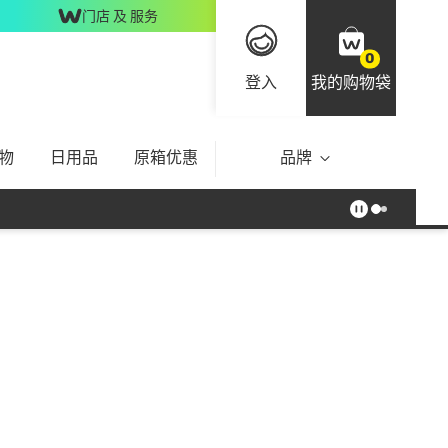
门店 及 服务
0
登入
我的购物袋
物
日用品
原箱优惠
品牌