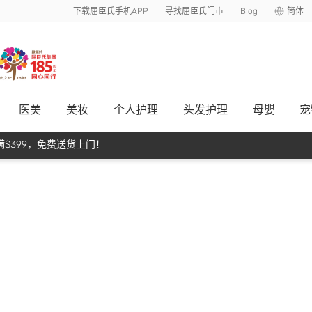
下载屈臣氏手机APP
寻找屈臣氏门市
Blog
简体
医美
美妆
个人护理
头发护理
母嬰
宠
$399，免费送货上门！