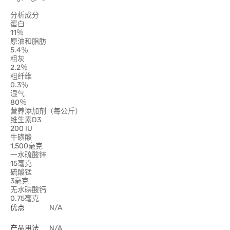
分析成分
蛋白
11％
原油和脂肪
5.4％
粗灰
2.2％
粗纤维
0.3％
湿气
80％
营养添加剂（每公斤）
维生素D3
200 IU
牛磺酸
1,500毫克
一水硫酸锌
15毫克
硫酸锰
3毫克
无水碘酸钙
0.75毫克
优点
N/A
产品用法
N/A