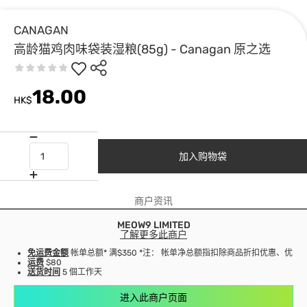
CANAGAN
高龄猫鸡肉味袋装湿粮(85g) - Canagan 原之选
18.00
HK$
加入购物袋
商户资讯
MEOW9 LIMITED
了解更多此商户
免运费金额
帐单总额* 满$350 *注： 帐单净总额指扣除商品折扣优惠、优
运费
$80
送货时间
5 個工作天
进入此商户页面