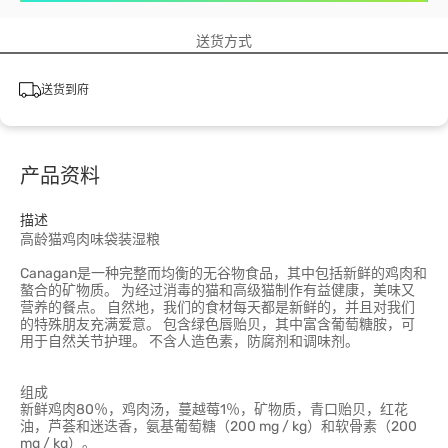
送货方式
送货到府
产品资料
描述
高龄猫鸡肉味袋装湿粮
Canagan是一种完整而均衡的无谷物食品，其中包括新鲜的鸡肉和
螯合的矿物质。 为经过消毒的猫和高级猫制作有益健康，美味又
营养的餐点。 自然地，我们的食材每天都是新鲜的，并且对我们
的特殊朋友充满爱意。 包含绿色唇贻贝，其中富含葡萄糖胺，可
用于自然关节护理。 不含人造色素，防腐剂和调味剂。
组成
新鲜鸡肉80％，鸡肉汤，蔓越莓1％，矿物质，青口贻贝，红花
油，芦荟和迷迭香，氨基葡萄糖（200 mg / kg）和软骨素（200
mg / kg）。