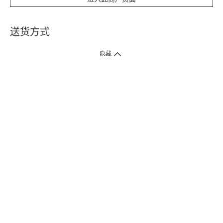
送货方式
1. 送货到府（受卫生署条例规管产品除外 ）
隐藏
订单总额淨值满$399免运费（商户直送产品除外），选取「特快送」并于早
上9点至下午7点下单，最快30分钟内送到​。
2. 门店取货（商户直送产品除外）
超过160间门市满$50免费店取，选取「特快门店取货」最快30分钟可取货。
3. 顺丰智能柜（受卫生署条例规管或商户直送产品除外）
买满$250免费顺丰智能柜自提点自取，服务范围包括香港岛、九龙、新界、
各大小屋邨、屋苑商场等。
4.内地跨境直邮
订单总净值满$500免运费。