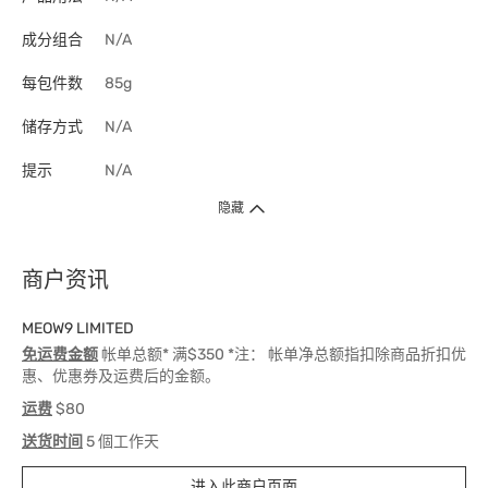
成分组合
N/A
每包件数
85g
储存方式
N/A
提示
N/A
隐藏
商户资讯
MEOW9 LIMITED
免运费金额
帐单总额* 满$350 *注： 帐单净总额指扣除商品折扣优
惠、优惠券及运费后的金额。
运费
$80
送货时间
5 個工作天
进入此商户页面