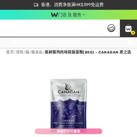
首次APP下单买满$450 输入 NEWAPP 即减$50
立即成为易赏钱会员尽享独家优惠
香港．消费净值满HK$399免运费
门店 及 服务
0
免运费门市取货，满$250 合作自取點自取免运费，净额消费满$399，免费送货上门！
首页
/
宠物
/
貓
/
貓食品
/
高龄猫鸡肉味袋装湿粮(85G) - CANAGAN 原之选